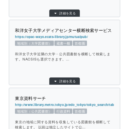
ひとこと紹介：
埼玉県内の公共・専門および対象の大学図
目的別：
地域別（公共図書館）
書館を横断して検索します。検索後、外部
詳細を見る
検索対象別：
蔵書一般
サイト（NDLサーチ、CiNii Books）への
URL：
検索も可能です。
https://cross.elib.gprime.jp/cross-search-chi
ba/
和洋女子大学メディアセンター横断検索サービス
提供元：
千葉県立図書館
https://opac-wayo.ecats-library.jp/mutualpub/
個別ページを開く
地域別（大学図書館）
蔵書一般
首都圏
対象館数：
35
地域：
首都圏
和洋女子大学近隣の大学・公共図書館を横断して検索しま
横断方式：
す。NACSISも選択できます。...
対象館のデータベースを横断して検索
ひとこと紹介：
千葉県内の公共図書館を横断して検索しま
す。
目的別：
地域別（大学図書館）
詳細を見る
検索対象別：
蔵書一般
URL：
https://opac-wayo.ecats-library.jp/mutualpu
個別ページを開く
b/
東京資料サーチ
提供元：
和洋女子大学メディアセンター
http://www.library.metro.tokyo.jp/edo_tokyo/tokyo_search/tabid/3443/D
地域別（公共図書館）
行政資料
首都圏
対象館数：
7
地域：
首都圏
東京の地域に関する資料を収集している図書館を横断して
横断方式：
検索します。 以前は独立したサイトで公...
対象館のデータベースを横断して検索