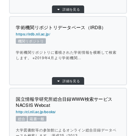
目的別：
主題別
断して検索します。国立国会図書館の蔵書
詳細を見る
検索対象別：
蔵書一般
も横断検索できます。:国立国会図書館デジ
タルアーカイブポータル（PORTA）は、
URL：
http://opac.ndl.go.jp/
学術機関リポジトリデータベース（IRDB）
国立国会図書館サーチ(NDLサーチ)に統合
提供元：
国立国会図書館
されました。
https://irdb.nii.ac.jp/
地域：
その他
機関リポジトリ
横断方式：
あらかじめ収集した情報を検索
学術機関リポジトリに蓄積された学術情報を横断して検索
ひとこと紹介：
個別ページを開く
全国の図書館で作成・所蔵されている点字
します。 ※2019年4月より学術機関...
図書・録音図書の総合目録を検索します。
目的別：
その他
個別ページを開く
詳細を見る
検索対象別：
機関リポジトリ
URL：
https://irdb.nii.ac.jp/
国立情報学研究所総合目録WWW検索サービス
提供元：
国立情報学研究所
NACSIS Webcat
地域：
その他
http://ci.nii.ac.jp/books/
横断方式：
対象のデータベースを横断して検索
総合
蔵書一般
ひとこと紹介：
学術機関リポジトリに蓄積された学術情報
大学図書館等の参加館によるオンライン総合目録データベ
を横断して検索します。
ースを検索します。:平成25（2013...