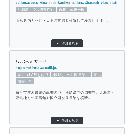
action=pages_view_main&active_action=v3search_view_main_init&bl
地域：
東北
地域別（公共図書館）
東北
蔵書一般
横断方式：
あらかじめ収集した情報を検索
山形県内の公共・大学図書館を横断して検索します。...
ひとこと紹介：
宮城県図書館及び県内公共図書館が所蔵する
資料に含まれる郷土に関する記事・論文を検
索します。
目的別：
地域別（公共図書館）
詳細を見る
検索対象別：
蔵書一般
個別ページを開く
URL：
https://www.lib.pref.yamagata.jp/?action=pa
ges_view_main&active_action=v3search_v
りぶらんサーチ
iew_main_init&block_id=890&tab_num=1
https://shirakawa.calil.jp/
提供元：
山形県立図書館
Unitrad APIを使用
地域別（公共図書館）
東北
対象館数：
31
蔵書一般
地域：
東北
白河市立図書館の蔵書の他、福島県内の図書館、北海道・
横断方式：
対象館のデータベースを横断して検索
東北地方の図書館や国立国会図書館を横断...
ひとこと紹介：
山形県内の公共・大学図書館を横断して検
索します。
目的別：
地域別（公共図書館）
詳細を見る
検索対象別：
蔵書一般
URL：
https://shirakawa.calil.jp/
個別ページを開く