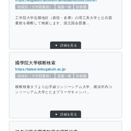
https://kogakuin.summon.serialssolutions.com/#!/
地域別（大学図書館）
蔵書一般
首都圏
対象館数：
14
地域：
首都圏
工学院大学近隣地区（新宿・多摩）の理工系大学と公共図
横断方式：
書館を横断して検索します。国立国会図書...
対象館のデータベースを横断して検索
特記事項：
実践女子学園は、別途、図書館のみの横断検
索サイトも公開しています。
目的別：
地域別（大学図書館）
ひとこと紹介：
日野・立川・渋谷地区の大学・公共図書
詳細を見る
検索対象別：
蔵書一般
館、国立国会図書館やNACSISを横断して
URL：
https://kogakuin.summon.serialssolutions.c
検索します。
om/#!/
國學院大學横断検索
提供元：
工学院大学図書館
https://kaiser.kokugakuin.ac.jp/
地域別（大学図書館）
蔵書一般
首都圏
対象館数：
15
個別ページを開く
地域：
首都圏
横断検索タブより山手線コンソーシアム大学、横浜市内コ
横断方式：
ンソーシアム大学とたまプラーザキャンパ...
対象館のデータベースを横断して検索
ひとこと紹介：
工学院大学近隣地区（新宿・多摩）の理工
系大学と公共図書館を横断して検索しま
目的別：
地域別（大学図書館）
詳細を見る
す。国立国会図書館、NACSISの他、理工
検索対象別：
蔵書一般
系論文検索サイト、書店サイトも選択でき
URL：
https://kaiser.kokugakuin.ac.jp/
ます。