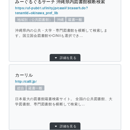
みーぐるぐるサーチ 沖縄県内図書館横断検索
提供元：
宮崎県立図書館
https://uf-pub01.ufinity.jp/cassV3/cassrh.do?
tenantId=okinawa_pref_lib
対象館数：
20
地域別（公共図書館）
沖縄
蔵書一般
地域：
九州
沖縄県内の公共・大学・専門図書館を横断して検索しま
横断方式：
対象館のデータベースを横断して検索
す。国立国会図書館やCiNiiも選択でき...
ひとこと紹介：
宮崎県内の公共・大学図書館を横断して検
索します。
目的別：
地域別（公共図書館）
詳細を見る
検索対象別：
蔵書一般
個別ページを開く
URL：
https://uf-pub01.ufinity.jp/cassV3/cassrh.d
o?tenantId=okinawa_pref_lib
カーリル
提供元：
沖縄県立図書館
http://calil.jp/
総合
蔵書一般
対象館数：
37
地域：
沖縄
日本最大の図書館蔵書検索サイト。 全国の公共図書館、大
横断方式：
学図書館、専門図書館を横断して検索し...
対象館のデータベースを横断して検索
ひとこと紹介：
沖縄県内の公共・大学・専門図書館を横断
して検索します。国立国会図書館やCiNiiも
目的別：
総合
詳細を見る
選択できます。
検索対象別：
蔵書一般