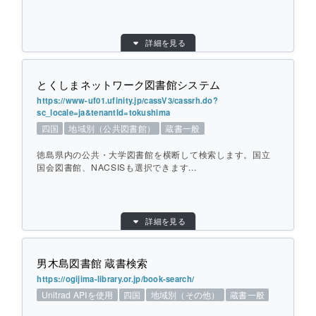
索します。
目的別：
地域別（公共図書館）
詳細を見る
検索対象別：
蔵書一般
個別ページを開く
URL：
https://www2.hplibra.pref.hiroshima.jp/cros
s/
とくしまネットワーク図書館システム
提供元：
広島県立図書館
https://www-uf01.ufinity.jp/cassV3/cassrh.do?
sc_locale=ja&tenantId=tokushima
対象館数：
30
四国
地域別（公共図書館）
蔵書一般
地域：
中国
徳島県内の公共・大学図書館を横断して検索します。国立
横断方式：
対象館のデータベースを横断して検索
国会図書館、NACSISも選択できます...
ひとこと紹介：
広島県内の公共・大学・専門図書館を横断
して検索します。国立国会図書館、NACSI
目的別：
地域別（公共図書館）
Sも選択できます。
詳細を見る
検索対象別：
蔵書一般
URL：
https://www-uf01.ufinity.jp/cassV3/cassrh.d
個別ページを開く
o?sc_locale=ja&tenantId=tokushima
男木島図書館 蔵書検索
提供元：
徳島県立図書館
https://ogijima-library.or.jp/book-search/
Unitrad APIを使用
四国
地域別（その他）
蔵書一般
対象館数：
33
地域：
四国