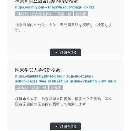
神奈川県立図書館県内横断検索
提供元：
國學院大學
https://ufinity.pen-kanagawa.ed.jp/?page_id=722
対象館数：
21
地域別（公共図書館）
蔵書一般
首都圏
個別ページを開く
地域：
首都圏
神奈川県内の公共・大学・専門図書館を横断して検索しま
横断方式：
対象館のデータベースを横断して検索
す。...
ひとこと紹介：
横断検索タブより山手線コンソーシアム大
学、横浜市内コンソーシアム大学とたまプ
目的別：
地域別（公共図書館）
ラーザキャンパス周辺の公共図書館を横断
詳細を見る
検索対象別：
蔵書一般
して検索します。国立国会図書館、CiNiiの
他、JAIRO、Google Scholar等データベ
URL：
https://ufinity.pen-kanagawa.ed.jp/?page_id
=722
関東学院大学横断検索
ースサイトも選択できます。
提供元：
神奈川県立図書館
https://kgulibrary.kanto-gakuin.ac.jp/index.php?
action=pages_view_main&active_action=v3search_view_main_init&bl
対象館数：
44
個別ページを開く
組織内
蔵書一般
首都圏
地域：
首都圏
横浜市立大学、神奈川県立図書館、横浜市立図書館、国立
横断方式：
対象館のデータベースを横断して検索
国会図書館の図書館を横断して検索します...
ひとこと紹介：
神奈川県内の公共・大学・専門図書館を横
断して検索します。
目的別：
組織内
詳細を見る
検索対象別：
蔵書一般