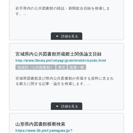
地域：
東北
岩手県内の公共図書館の雑誌・新聞総合目録を検索しま
横断方式：
対象館のデータベースを横断して検索
す。...
ひとこと紹介：
青森県内の公共・大学・専門図書館を横断
して検索します。
目的別：
地域別（公共図書館）
詳細を見る
検索対象別：
新聞雑誌
個別ページを開く
URL：
https://www.library.pref.iwate.jp/iliswing/net
work/page/We_tosyokan_riyo/jsp/Refkensa
宮城県内公共図書館所蔵郷土関係論文目録
ku.jsp?syori=1010&fmode=0
http://www.library.pref.miyagi.jp/eichi/eichi-kyodo.html
提供元：
岩手県立図書館
地域別（公共図書館）
東北
蔵書一般
対象館数：
11
宮城県図書館及び県内公共図書館が所蔵する資料に含まれ
地域：
東北
る郷土に関する記事・論文を検索します。...
横断方式：
あらかじめ収集した情報を検索
ひとこと紹介：
岩手県内の公共図書館の雑誌・新聞総合目録
目的別：
地域別（公共図書館）
を検索します。
詳細を見る
検索対象別：
蔵書一般
URL：
http://www.library.pref.miyagi.jp/eichi/eichi-k
個別ページを開く
yodo.html
山形県内図書館横断検索
提供元：
宮城県図書館
https://www.lib.pref.yamagata.jp/?