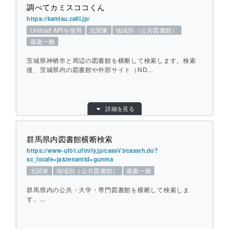
調べてカミスココくん
提供元：
白河市立図書館
https://kamisu.calil.jp/
地域：
東北
Unitrad APIを使用
北関東
地域別（公共図書館）
横断方式：
対象館のデータベースを横断して検索（カー
蔵書一般
リル Unitrad API）
ひとこと紹介：
白河市立図書館の蔵書の他、福島県内の図書
茨城県神栖市と周辺の図書館を横断して検索します。検索
館、北海道・東北地方の図書館や国立国会図
後、茨城県内の図書館や外部サイト（ND...
書館を横断して検索します。
目的別：
地域別（公共図書館）
個別ページを開く
詳細を見る
検索対象別：
蔵書一般
URL：
https://kamisu.calil.jp/
群馬県内図書館横断検索
提供元：
神栖市立図書館
https://www-uf01.ufinity.jp/cassV3/cassrh.do?
地域：
北関東
sc_locale=ja&tenantId=gunma
横断方式：
対象館のデータベースを横断して検索（カー
北関東
地域別（公共図書館）
蔵書一般
リル Unitrad API）
群馬県内の公共・大学・専門図書館を横断して検索しま
ひとこと紹介：
茨城県神栖市と周辺の図書館を横断して検索
す。...
します。検索後、茨城県内の図書館や外部サ
イト（NDLサーチ、CiNii Books）への検索
も可能です。
目的別：
地域別（公共図書館）