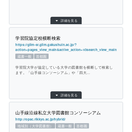
ひとこと紹介：
和洋女子大学近隣の大学・公共図書館を横
断して検索します。NACSISも選択できま
目的別：
地域別（公共図書館）
詳細を見る
す。
検索対象別：
行政資料
URL：
http://www.library.metro.tokyo.jp/edo_tokyo/
tokyo_search/tabid/3443/Default.aspx
学習院協定校横断検索
個別ページを開く
提供元：
東京都立図書館
https://glim-sr.glim.gakushuin.ac.jp/?
action=pages_view_main&active_action=v3search_view_main_init&bl
対象館数：
7
蔵書一般
首都圏
地域：
首都圏
学習院大学が協定している大学の図書館を横断して検索し
横断方式：
対象館のデータベースを横断して検索
ます。「山手線コンソーシアム」や「四大...
ひとこと紹介：
東京の地域に関する資料を収集している図
書館を横断して検索します。 以前は独立し
目的別：
その他
たサイトで公開されていましたが、現在は
詳細を見る
検索対象別：
蔵書一般
「東京都図書館統合検索」の１グループと
なっています。
URL：
https://glim-sr.glim.gakushuin.ac.jp/?action
=pages_view_main&active_action=v3searc
山手線沿線私立大学図書館コンソーシアム
h_view_main_init&block_id=296&tab_num
http://opac.rikkyo.ac.jp/hybrid/
=1
個別ページを開く
地域別（大学図書館）
蔵書一般
首都圏
提供元：
学習院大学図書館