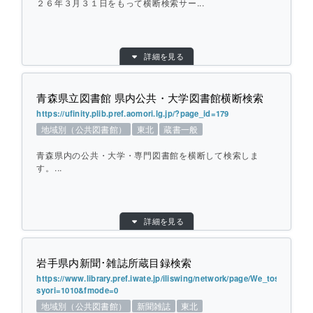
２６年３月３１日をもって横断検索サー...
目的別：
地域別（その他）
詳細を見る
検索対象別：
蔵書一般
提供元：
北見地域図書館ネットワークシステム研究会
青森県立図書館 県内公共・大学図書館横断検索
対象館数：
8
https://ufinity.plib.pref.aomori.lg.jp/?page_id=179
地域：
北海道
地域別（公共図書館）
東北
蔵書一般
横断方式：
対象館のデータベースを横断して検索
青森県内の公共・大学・専門図書館を横断して検索しま
ひとこと紹介：
北海道北見地域の公共図書館を横断して検
す。...
索します。
平成２６年３月３１日をもって横断検索サ
目的別：
地域別（公共図書館）
ービスは終了しました。
詳細を見る
検索対象別：
蔵書一般
URL：
https://ufinity.plib.pref.aomori.lg.jp/?page_id
個別ページを開く
=179
岩手県内新聞･雑誌所蔵目録検索
提供元：
青森県立図書館
https://www.library.pref.iwate.jp/iliswing/network/page/We_tosyokan_r
syori=1010&fmode=0
対象館数：
38
地域別（公共図書館）
新聞雑誌
東北