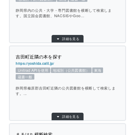
地域：
東海
静岡県内の公共・大学・専門図書館を横断して検索しま
横断方式：
す。国立国会図書館、NACSISやGoo...
対象館のデータベースを横断して検索
ひとこと紹介：
岐阜県内の公共・大学・専門図書館を横断
して検索します。
目的別：
地域別（公共図書館）
詳細を見る
検索対象別：
蔵書一般
URL：
http://mets.elib.gprime.jp/oudankun-search
個別ページを開く
_pref_shizuoka/
吉田町近隣の本を探す
提供元：
静岡県立中央図書館
https://yoshida.calil.jp/
Unitrad APIを使用
地域別（公共図書館）
東海
対象館数：
57
蔵書一般
地域：
東海
横断方式：
対象館のデータベースを横断して検索
静岡県榛原郡吉田町近隣の公共図書館を横断して検索しま
す。...
ひとこと紹介：
静岡県内の公共・大学・専門図書館を横断
して検索します。国立国会図書館、NACSI
目的別：
SやGoogle book、Google scholar、一般
地域別（公共図書館）
詳細を見る
書店、静岡県公報も選択できます。
検索対象別：
蔵書一般
URL：
https://yoshida.calil.jp/
まるはち横断検索