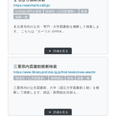
提供元：
吉田町立図書館
個別ページを開く
https://maruhachi.calil.jp/
対象館数：
6
Unitrad APIを使用
地域別（公共図書館）
東海
地域：
東海
蔵書一般
横断方式：
対象館のデータベースを横断して検索
名古屋市内の公共・専門・大学図書館を横断して検索しま
ひとこと紹介：
静岡県榛原郡吉田町近隣の公共図書館を横断
す。 こちらは「カーリル Unitra...
して検索します。
目的別：
地域別（公共図書館）
個別ページを開く
詳細を見る
検索対象別：
蔵書一般
URL：
https://maruhachi.calil.jp/
三重県内図書館横断検索
提供元：
名古屋市図書館
https://www.library.pref.mie.lg.jp/find-book/cross-search/
対象館数：
21
地域別（公共図書館）
新聞雑誌
東海
蔵書一般
地域：
東海
三重県内の公共図書館、大学（国立大学図書館１館）を横
横断方式：
対象館のデータベースを横断して検索（カー
断して検索します。雑誌・新聞総合目録も...
リル Unitrad API）
ひとこと紹介：
名古屋市内の公共・専門・大学図書館を横断
して検索します。 こちらは「カーリル Unitr
目的別：
地域別（公共図書館）
ad API」による検索サービスです。
詳細を見る
検索対象別：
新聞雑誌
,
蔵書一般