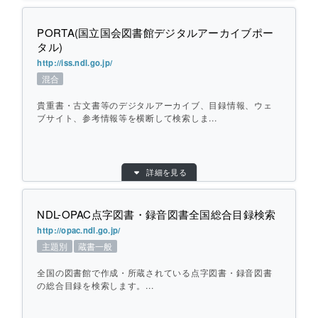
URL：
http://calil.jp/
PORTA(国立国会図書館デジタルアーカイブポー
提供元：
株式会社カーリル
個別ページを開く
タル)
地域：
その他
http://iss.ndl.go.jp/
横断方式：
Amazonや国立国会図書館サーチなどの書誌
混合
と連動させて対象館のデータベースを検索
ひとこと紹介：
貴重書・古文書等のデジタルアーカイブ、目録情報、ウェ
日本最大の図書館蔵書検索サイト。 全国の
ブサイト、参考情報等を横断して検索しま...
公共図書館、大学図書館、専門図書館を横
断して検索します。
目的別：
その他
詳細を見る
検索対象別：
混合
個別ページを開く
URL：
http://iss.ndl.go.jp/
NDL-OPAC点字図書・録音図書全国総合目録検索
提供元：
国立国会図書館
http://opac.ndl.go.jp/
対象館数：
178
主題別
蔵書一般
地域：
その他
全国の図書館で作成・所蔵されている点字図書・録音図書
横断方式：
対象のデータベースを横断して検索
の総合目録を検索します。...
ひとこと紹介：
貴重書・古文書等のデジタルアーカイブ、
目録情報、ウェブサイト、参考情報等を横