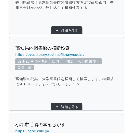
香川県高松市男木島図書館の蔵書検索および高松市内、香
横断方式：
川県全域を地域で絞り込んで横断検索する...
対象館のデータベースを横断して検索
ひとこと紹介：
徳島県内の公共・大学図書館を横断して検
索します。国立国会図書館、NACSISも選
目的別：
地域別（その他）
詳細を見る
択できます。
検索対象別：
蔵書一般
URL：
https://ogijima-library.or.jp/book-search/
高知県内図書館の横断検索
提供元：
男木島図書館
個別ページを開く
https://opac.library.kochi.jp/library/oudan/
地域：
四国
Unitrad APIを使用
四国
地域別（公共図書館）
横断方式：
対象館のデータベースを横断して検索（カー
蔵書一般
リル Unitrad API）
ひとこと紹介：
香川県高松市男木島図書館の蔵書検索および
高知県の公共・大学図書館を横断して検索します。検索後
高松市内、香川県全域を地域で絞り込んで横
にNDLサーチ、ジャパンサーチ、CiN...
断検索することも可能です。
目的別：
地域別（公共図書館）
個別ページを開く
詳細を見る
検索対象別：
蔵書一般
URL：
https://opac.library.kochi.jp/library/oudan/
小郡市近隣の本をさがす
提供元：
オーテピア高知図書館
https://ogori.calil.jp/