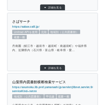
目的別：
地域別（公共図書館）
詳細を見る
個別ページを開く
検索対象別：
蔵書一般
URL：
https://www.library.pref.ishikawa.lg.jp/wo/cr
oss/
さばサーチ
提供元：
石川県立図書館
https://sabae.calil.jp/
Unitrad APIを使用
北陸
地域別（公共図書館）
地域：
北陸
蔵書一般
横断方式：
対象館のデータベースを横断して検索（カー
リル Unitrad API）
丹南圏（鯖江市・越前市・越前町・南越前町）や福井県
ひとこと紹介：
石川県内の公共図書館と石川県立図書館と
内、近隣県内（石川県・富山県・岐阜県・愛...
協定を結んでいる大学図書館等の所蔵資料
を横断で検索できます。
目的別：
地域別（公共図書館）
詳細を見る
検索対象別：
蔵書一般
個別ページを開く
URL：
https://sabae.calil.jp/
山梨県内図書館横断検索サービス
提供元：
鯖江市図書館
https://soumoku.lib.pref.yamanashi.jp/servlet/jlibnet.servlet.StatefulSe
地域：
北陸
serviceKind=netnn
横断方式：
対象館のデータベースを横断して検索（カー
地域別（公共図書館）
甲信越
蔵書一般
リル Unitrad API）
山梨県内の公共・大学図書館を横断して検索します。...