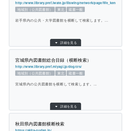
提供元：
北海道立図書館
http://www.library.pref.iwate.jp/iliswing/network/page/We_kensaku/ou
地域別（公共図書館）
東北
蔵書一般
対象館数：
121
地域：
北海道
岩手県内の公共・大学図書館を横断して検索します。...
横断方式：
あらかじめ収集した情報を検索
ひとこと紹介：
北海道内の公共図書館の雑誌・新聞総合目録
目的別：
地域別（公共図書館）
を検索します。
詳細を見る
検索対象別：
蔵書一般
URL：
http://www.library.pref.iwate.jp/iliswing/netw
個別ページを開く
ork/page/We_kensaku/oudan_index.html
宮城県内図書館総合目録（横断検索）
提供元：
岩手県立図書館
http://www.library.pref.miyagi.jp/dog/crs/
地域別（公共図書館）
東北
蔵書一般
対象館数：
28
地域：
東北
宮城県内の公共図書館を横断して検索します。...
横断方式：
対象館のデータベースを横断して検索
ひとこと紹介：
岩手県内の公共・大学図書館を横断して検
目的別：
地域別（公共図書館）
索します。
詳細を見る
検索対象別：
蔵書一般
URL：
http://www.library.pref.miyagi.jp/dog/crs/
秋田県内図書館横断検索
個別ページを開く
提供元：
宮城県立図書館
https://akita-oudan.jp/