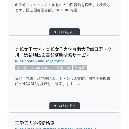
対象館数：
13
山手線コンソーシアム加盟の大学図書館を横断して検索し
ます。国立国会図書館、NACSISも選...
地域：
首都圏
横断方式：
対象館のデータベースを横断して検索
目的別：
地域別（大学図書館）
ひとこと紹介：
学習院大学が協定している大学の図書館を
詳細を見る
検索対象別：
蔵書一般
横断して検索します。「山手線コンソーシ
URL：
http://opac.rikkyo.ac.jp/hybrid/
アム」や「四大学図書館」など協定グルー
実践女子大学・実践女子大学短期大学部日野・立
プごとに選択できます。
提供元：
立教大学
川・渋谷地区図書館横断検索サービス
対象館数：
11
https://opac.jissen.ac.jp/hybrid/
地域：
首都圏
個別ページを開く
地域別（大学図書館）
蔵書一般
首都圏
横断方式：
対象館のデータベースを横断して検索
日野・立川・渋谷地区の大学・公共図書館、国立国会図書
ひとこと紹介：
山手線コンソーシアム加盟の大学図書館を
館やNACSISを横断して検索します。...
横断して検索します。国立国会図書館、NA
CSISも選択できます。
目的別：
地域別（大学図書館）
詳細を見る
検索対象別：
蔵書一般
個別ページを開く
URL：
https://opac.jissen.ac.jp/hybrid/
工学院大学横断検索
提供元：
実践女子大学・実践女子大学短期大学部図書
館