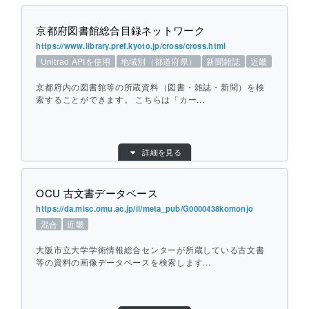
URL：
https://www.library.pref.mie.lg.jp/find-book/c
個別ページを開く
ross-search/
京都府図書館総合目録ネットワーク
提供元：
三重県立図書館
https://www.library.pref.kyoto.jp/cross/cross.html
Unitrad APIを使用
地域別（都道府県）
新聞雑誌
近畿
対象館数：
48
地域：
東海
京都府内の図書館等の所蔵資料（図書・雑誌・新聞）を検
横断方式：
索することができます。 こちらは「カー...
対象館のデータベースを横断して検索
ひとこと紹介：
三重県内の公共図書館、大学（国立大学図
書館１館）を横断して検索します。雑誌・
目的別：
検索対象別：
地域別（都道府県）
,
新聞
詳細を見る
新聞総合目録も選択できます。
雑誌
URL：
https://www.library.pref.kyoto.jp/cross/cross.
html
OCU 古文書データベース
個別ページを開く
提供元：
京都府立図書館
https://da.misc.omu.ac.jp/il/meta_pub/G0000438komonjo
混合
近畿
地域：
近畿
横断方式：
対象館のデータベースを横断して検索（カー
大阪市立大学学術情報総合センターが所蔵している古文書
リル Unitrad API）
等の資料の画像データベースを検索します...
ひとこと紹介：
京都府内の図書館等の所蔵資料（図書・雑
誌・新聞）を検索することができます。
目的別：
その他