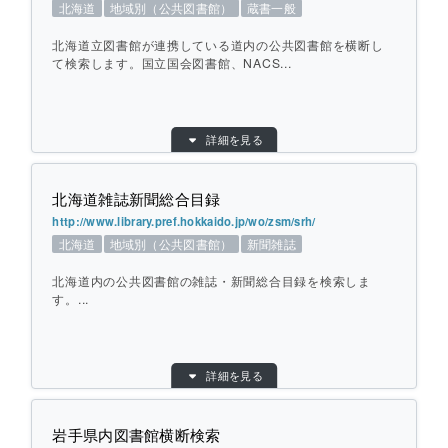
北海道
地域別（公共図書館）
蔵書一般
地域：
その他
横断方式：
対象館のデータベースを横断して検索
北海道立図書館が連携している道内の公共図書館を横断し
ひとこと紹介：
て検索します。国立国会図書館、NACS...
美術図書館連絡会加盟館を横断して検索し
ます。CiNiiも選択できます。
目的別：
地域別（公共図書館）
詳細を見る
検索対象別：
蔵書一般
個別ページを開く
URL：
http://www2.library.pref.hokkaido.jp/wo/crs/
crs
北海道雑誌新聞総合目録
地域：
北海道
http://www.library.pref.hokkaido.jp/wo/zsm/srh/
北海道
地域別（公共図書館）
新聞雑誌
ひとこと紹介：
北海道立図書館が連携している道内の公共
図書館を横断して検索します。国立国会図
北海道内の公共図書館の雑誌・新聞総合目録を検索しま
書館、NACSISも選択可能です。北海道大
す。...
学が公開している道内横断検索とは対象館
が異なります。
目的別：
地域別（公共図書館）
詳細を見る
検索対象別：
新聞雑誌
個別ページを開く
URL：
http://www.library.pref.hokkaido.jp/wo/zsm/s
rh/
岩手県内図書館横断検索