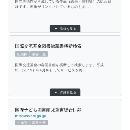
国立美術館が所蔵している作品（絵画・彫刻等）の総合目
ひとこと紹介：
欧州各国の大学図書館・市立図書館・美術
録です。画像がリンクされているものもあ...
館・博物館等に所蔵されている「日本の和
装本」の総合目録を検索します。
目的別：
組織内
詳細を見る
検索対象別：
収蔵品
個別ページを開く
URL：
http://search.artmuseums.go.jp/
国際交流基金図書館蔵書横断検索
提供元：
国立美術館
組織内
蔵書一般
対象館数：
4
地域：
その他
国際交流基金の各図書館を横断して検索します。平成
横断方式：
25（2013）年4月をもってサービスを終...
あらかじめ収集した情報を検索
ひとこと紹介：
国立美術館が所蔵している作品（絵画・彫
刻等）の総合目録です。画像がリンクされ
目的別：
組織内
詳細を見る
ているものもあります。
検索対象別：
蔵書一般
提供元：
国際交流基金
国際子ども図書館児童書総合目録
地域：
その他
個別ページを開く
http://iss.ndl.go.jp/
横断方式：
対象館のデータベースを横断して検索
主題別
蔵書一般
ひとこと紹介：
国際交流基金の各図書館を横断して検索し