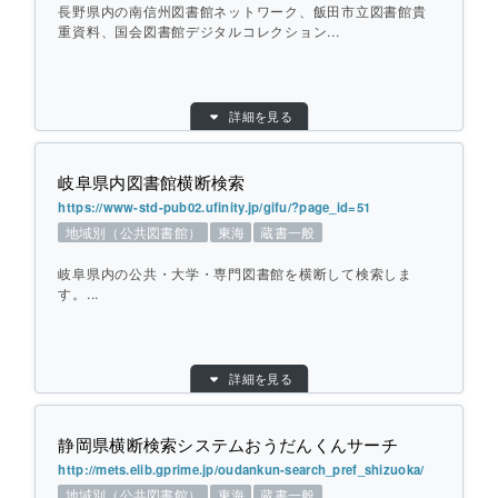
長野県内の南信州図書館ネットワーク、飯田市立図書館貴
特記事項：
対象館ごとの独自のOPACは公開されていま
重資料、国会図書館デジタルコレクション...
せん。
ひとこと紹介：
長野県諏訪広域の公共図書館を横断して検
目的別：
地域別（公共図書館）
索します。
詳細を見る
検索対象別：
蔵書一般
URL：
https://www.nanshin-lib.jp/search/
個別ページを開く
岐阜県内図書館横断検索
提供元：
飯田市立中央図書館
https://www-std-pub02.ufinity.jp/gifu/?page_id=51
地域：
甲信越
地域別（公共図書館）
東海
蔵書一般
横断方式：
対象館のデータベースを横断して検索（カー
リル Unitrad API）
岐阜県内の公共・大学・専門図書館を横断して検索しま
ひとこと紹介：
す。...
長野県内の南信州図書館ネットワーク、飯田
市立図書館貴重資料、国会図書館デジタルコ
レクションを対象に横断して検索します。
目的別：
地域別（公共図書館）
詳細を見る
検索対象別：
蔵書一般
個別ページを開く
URL：
https://www-std-pub02.ufinity.jp/gifu/?page
_id=51
静岡県横断検索システムおうだんくんサーチ
提供元：
岐阜県図書館
http://mets.elib.gprime.jp/oudankun-search_pref_shizuoka/
地域別（公共図書館）
東海
蔵書一般
対象館数：
44