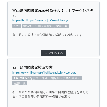
個別ページを開く
URL：
https://kgulibrary.kanto-gakuin.ac.jp/index.p
hp?action=pages_view_main&active_actio
富山県内図書館opac横断検索ネットワークシステ
n=v3search_view_main_init&block_id=295
ム
&tab_num=3
http://lib2.lib.pref.toyama.jp/CrossLibrary/
提供元：
関東学院大学
北陸
地域別（公共図書館）
蔵書一般
対象館数：
7
富山県内の公共・大学図書館を横断して検索します。...
地域：
首都圏
横断方式：
対象館のデータベースを横断して検索
目的別：
地域別（公共図書館）
ひとこと紹介：
横浜市立大学、神奈川県立図書館、横浜市
詳細を見る
検索対象別：
蔵書一般
立図書館、国立国会図書館の図書館を横断
URL：
して検索します。CiNii、Pubmedも選択可
http://lib2.lib.pref.toyama.jp/CrossLibrary/
石川県内図書館横断検索
能です。
提供元：
富山県立図書館
https://www.library.pref.ishikawa.lg.jp/wo/cross/
対象館数：
25
Unitrad APIを使用
北陸
地域別（公共図書館）
地域：
北陸
個別ページを開く
蔵書一般
横断方式：
対象館のデータベースを横断して検索
石川県内の公共図書館と石川県立図書館と協定を結んでい
ひとこと紹介：
富山県内の公共・大学図書館を横断して検
る大学図書館等の所蔵資料を横断で検索で...
索します。