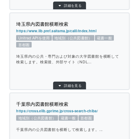
詳細を見る
検索対象別：
蔵書一般
個別ページを開く
URL：
https://www-uf01.ufinity.jp/cassV3/cassrh.d
o?sc_locale=ja&tenantId=gunma
埼玉県内図書館横断検索
提供元：
群馬県立図書館
https://www.lib.pref.saitama.jp/calil/index.html
Unitrad APIを使用
地域別（公共図書館）
蔵書一般
対象館数：
33
首都圏
地域：
北関東
横断方式：
対象館のデータベースを横断して検索
埼玉県内の公共・専門および対象の大学図書館を横断して
検索します。検索後、外部サイト（NDL...
ひとこと紹介：
群馬県内の公共・大学・専門図書館を横断
して検索します。
目的別：
地域別（公共図書館）
詳細を見る
検索対象別：
蔵書一般
個別ページを開く
URL：
https://www.lib.pref.saitama.jp/calil/index.ht
ml
千葉県内図書館横断検索
提供元：
埼玉県立図書館
https://cross.elib.gprime.jp/cross-search-chiba/
地域別（公共図書館）
蔵書一般
首都圏
地域：
首都圏
横断方式：
対象館のデータベースを横断して検索（カー
千葉県内の公共図書館を横断して検索します。...
リル Unitrad API）