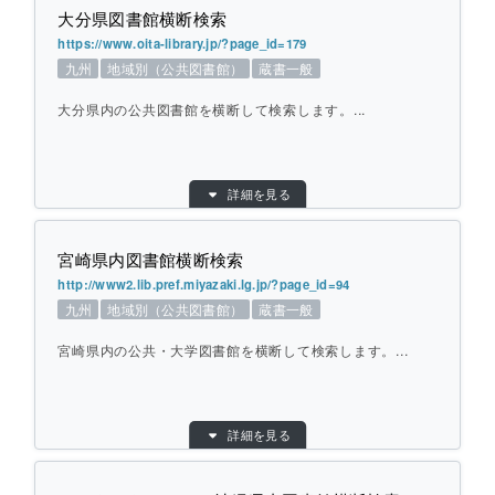
大分県図書館横断検索
提供元：
佐賀県
個別ページを開く
https://www.oita-library.jp/?page_id=179
対象館数：
22
九州
地域別（公共図書館）
蔵書一般
地域：
九州
大分県内の公共図書館を横断して検索します。...
横断方式：
対象館のデータベースを横断して検索
ひとこと紹介：
佐賀県内の公共・大学・専門図書館を横断
して検索します。
目的別：
地域別（公共図書館）
詳細を見る
検索対象別：
蔵書一般
URL：
https://www.oita-library.jp/?page_id=179
個別ページを開く
宮崎県内図書館横断検索
提供元：
大分県立図書館
http://www2.lib.pref.miyazaki.lg.jp/?page_id=94
対象館数：
17
九州
地域別（公共図書館）
蔵書一般
地域：
九州
宮崎県内の公共・大学図書館を横断して検索します。...
横断方式：
対象館のデータベースを横断して検索
ひとこと紹介：
大分県内の公共図書館を横断して検索しま
す。
目的別：
地域別（公共図書館）
詳細を見る
検索対象別：
蔵書一般
URL：
http://www2.lib.pref.miyazaki.lg.jp/?page_id
個別ページを開く
=94