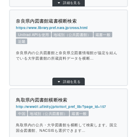
こちらは「カーリル Unitrad API」による
詳細を見る
検索対象別：
混合
検索サービスで、全国の図書館で初導入さ
URL：
https://da.misc.omu.ac.jp/il/meta_pub/G000
れました。
0438komonjo
奈良県内図書館蔵書横断検索
提供元：
大阪市立大学学術情報センター
https://www.library.pref.nara.jp/cross.html
個別ページを開く
Unitrad APIを使用
地域別（公共図書館）
蔵書一般
地域：
近畿
近畿
横断方式：
あらかじめ収集した情報を検索
ひとこと紹介：
奈良県内の公共図書館と奈良県立図書情報館が協定を結ん
大阪市立大学学術情報総合センターが所蔵
でいる大学図書館の所蔵資料データを横断...
している古文書等の資料の画像データベー
スを検索します。
目的別：
地域別（公共図書館）
詳細を見る
検索対象別：
蔵書一般
個別ページを開く
URL：
https://www.library.pref.nara.jp/cross.html
鳥取県内図書館横断検索
提供元：
奈良県立図書情報館
http://www01.ufinity.jp/tottori_pref_lib/?page_id=157
地域：
近畿
中国
地域別（公共図書館）
蔵書一般
横断方式：
対象館のデータベースを横断して検索（カー
リル Unitrad API）
鳥取県内の公共・大学図書館を横断して検索します。国立
ひとこと紹介：
国会図書館、NACSISも選択できます...
奈良県内の公共図書館と奈良県立図書情報