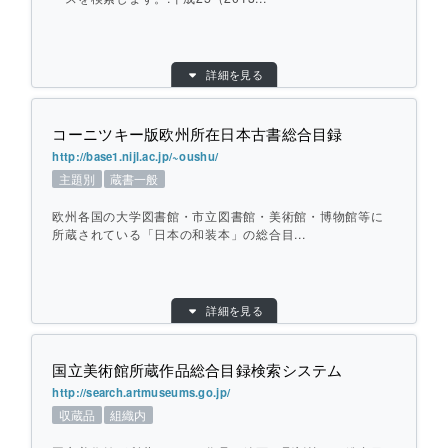
※2019年4月より学術機関リポジトリポー
タルJAIROは、学術機関リポジトリデータ
目的別：
総合
ベース（IRDB）に統合されました。
詳細を見る
検索対象別：
蔵書一般
URL：
http://ci.nii.ac.jp/books/
個別ページを開く
コーニツキー版欧州所在日本古書総合目録
提供元：
国立情報学研究所
http://base1.nijl.ac.jp/~oushu/
地域：
その他
主題別
蔵書一般
横断方式：
あらかじめ収集した情報を検索
欧州各国の大学図書館・市立図書館・美術館・博物館等に
ひとこと紹介：
大学図書館等の参加館によるオンライン総
所蔵されている「日本の和装本」の総合目...
合目録データベースを検索します。:平成2
5（2013）年3月をもってサービスを終了
目的別：
主題別
しました。後継サービスとして、検索機能
詳細を見る
をより拡張したCiNii Books（http://ci.nii.
検索対象別：
蔵書一般
ac.jp/books/ ）をご利用いただけます。
URL：
http://base1.nijl.ac.jp/~oushu/
国立美術館所蔵作品総合目録検索システム
提供元：
国文学研究資料館
http://search.artmuseums.go.jp/
地域：
その他
個別ページを開く
収蔵品
組織内
横断方式：
あらかじめ収集した情報を検索