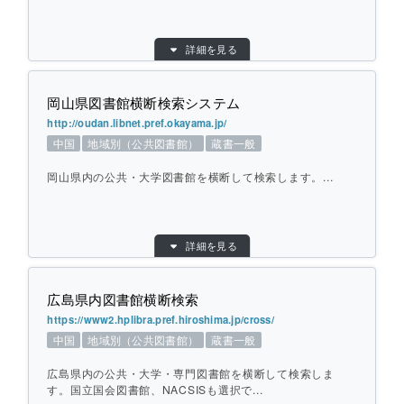
館が協定を結んでいる大学図書館の所蔵資
料データを横断して検索します。
目的別：
地域別（公共図書館）
国立国会図書館、NACSISも選択できま
詳細を見る
検索対象別：
蔵書一般
す。国立国会図書館、NACSISも選択でき
URL：
http://www01.ufinity.jp/tottori_pref_lib/?pag
ます。
e_id=157
岡山県図書館横断検索システム
提供元：
鳥取県立図書館
http://oudan.libnet.pref.okayama.jp/
中国
地域別（公共図書館）
蔵書一般
対象館数：
29
個別ページを開く
地域：
中国
岡山県内の公共・大学図書館を横断して検索します。...
横断方式：
対象館のデータベースを横断して検索
ひとこと紹介：
鳥取県内の公共・大学図書館を横断して検
目的別：
地域別（公共図書館）
索します。国立国会図書館、NACSISも選
詳細を見る
検索対象別：
蔵書一般
択できます。
URL：
http://oudan.libnet.pref.okayama.jp/
広島県内図書館横断検索
提供元：
岡山県立図書館
https://www2.hplibra.pref.hiroshima.jp/cross/
個別ページを開く
対象館数：
34
中国
地域別（公共図書館）
蔵書一般
地域：
中国
広島県内の公共・大学・専門図書館を横断して検索しま
横断方式：
対象館のデータベースを横断して検索
す。国立国会図書館、NACSISも選択で...
ひとこと紹介：
岡山県内の公共・大学図書館を横断して検