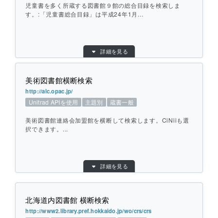
児童書を多く所蔵する図書館９館の総合目録を検索しま
ます。平成25（2013）年4月をもってサー
す。:「児童書総合目録」は平成24年1月...
ビスを終了しました。
目的別：
主題別
個別ページを開く
詳細を見る
検索対象別：
蔵書一般
URL：
http://iss.ndl.go.jp/
美術図書館横断検索
提供元：
国際こども図書館
http://alc.opac.jp/
対象館数：
9
Unitrad APIを使用
主題別
蔵書一般
地域：
その他
美術図書館連絡会加盟館を横断して検索します。CiNiiも選
横断方式：
あらかじめ収集した情報を検索
択できます。...
ひとこと紹介：
児童書を多く所蔵する図書館９館の総合目
録を検索します。:「児童書総合目録」は平
目的別：
主題別
成24年1月をもって、「国立国会図書館サ
詳細を見る
検索対象別：
蔵書一般
ーチ」へ移行します。
URL：
http://alc.opac.jp/
提供元：
Art Libraries' Consortium
北海道内図書館 横断検索
個別ページを開く
対象館数：
9
http://www2.library.pref.hokkaido.jp/wo/crs/crs