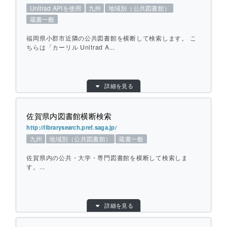
地域：
四国
Unitrad APIを使用
九州
地域別（公共図書館）
横断方式：
対象館のデータベースを横断して検索（カー
蔵書一般
リル Unitrad API）
ひとこと紹介：
福岡県小郡市近隣の公共図書館を横断して検索します。 こ
高知県の公共・大学図書館を横断して検索
ちらは「カーリル Unitrad A...
します。検索後にNDLサーチ、ジャパンサ
ーチ、CiNii Booksの外部サイトも検索す
ることもできます。
目的別：
地域別（公共図書館）
詳細を見る
検索対象別：
蔵書一般
URL：
https://ogori.calil.jp/
個別ページを開く
佐賀県内図書館横断検索
提供元：
小郡市立図書館
http://librarysearch.pref.saga.jp/
対象館数：
13
九州
地域別（公共図書館）
蔵書一般
地域：
九州
佐賀県内の公共・大学・専門図書館を横断して検索しま
横断方式：
対象館のデータベースを横断して検索（カー
す。...
リル Unitrad ローカル）
ひとこと紹介：
福岡県小郡市近隣の公共図書館を横断して検
索します。 こちらは「カーリル Unitrad AP
目的別：
地域別（公共図書館）
I」を活用した市町村立図書館向けサービス
詳細を見る
「Unitrad ローカル」で、全国の図書館で初
検索対象別：
蔵書一般
導入されました。
URL：
http://librarysearch.pref.saga.jp/