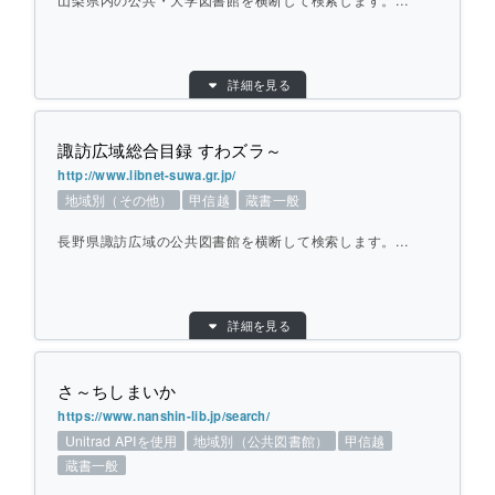
ひとこと紹介：
丹南圏（鯖江市・越前市・越前町・南越前
町）や福井県内、近隣県内（石川県・富山
県・岐阜県・愛知県）の公共図書館を横断し
て検索します。 こちらは「カーリル Unitrad
目的別：
地域別（公共図書館）
API」による検索サービスです。
詳細を見る
検索対象別：
蔵書一般
URL：
https://soumoku.lib.pref.yamanashi.jp/servl
個別ページを開く
et/jlibnet.servlet.StatefulServlet?serviceKin
諏訪広域総合目録 すわズラ～
d=netnn
http://www.libnet-suwa.gr.jp/
提供元：
山梨県立図書館
地域別（その他）
甲信越
蔵書一般
対象館数：
27
長野県諏訪広域の公共図書館を横断して検索します。...
地域：
甲信越
横断方式：
対象館のデータベースを横断して検索
目的別：
地域別（その他）
ひとこと紹介：
山梨県内の公共・大学図書館を横断して検索
詳細を見る
します。
検索対象別：
蔵書一般
URL：
http://www.libnet-suwa.gr.jp/
さ～ちしまいか
提供元：
個別ページを開く
諏訪地域公共図書館情報ネットワーク
https://www.nanshin-lib.jp/search/
対象館数：
7
Unitrad APIを使用
地域別（公共図書館）
甲信越
地域：
甲信越
蔵書一般
横断方式：
あらかじめ収集した情報を検索