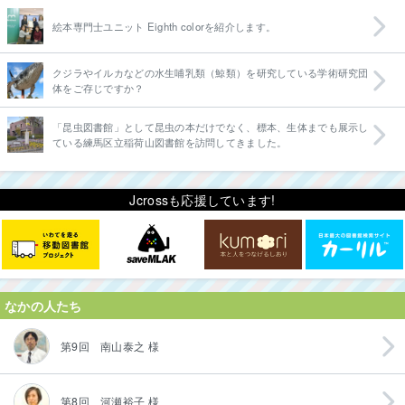
絵本専門士ユニット Eighth colorを紹介します。
クジラやイルカなどの水生哺乳類（鯨類）を研究している学術研究団
体をご存じですか？
「昆虫図書館」として昆虫の本だけでなく、標本、生体までも展示し
ている練馬区立稲荷山図書館を訪問してきました。
Jcrossも応援しています!
なかの人たち
第9回 南山泰之 様
第8回 河瀬裕子 様