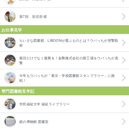
第7回 笹沼崇 様
お仕事見学
ちいさな図書館、LiBOONが運ぶものとは？ウパっちが突撃取
材
復旧だけでなく復興を！金剛株式会社の新工場をウパっちが直
撃
今年もウパっちが「東京・学校図書館スタンプラリー」に挑
戦！
専門図書館見学記
市民福祉大学 福祉ライブラリー
紙の博物館 図書室