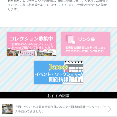
横断検索ナビに掲載している情報は、独自の調査に基づいて収集した情報で
すので、内容に相違等がありましたら
こちら
までご一報いただけると助か
ります。
コレクション募集中
図
イベント・ワークシ
おすすめ記事
今回、ウパっちは図書館総合展の株式会社図書館流通センターのブー
スを訪ねてきました。