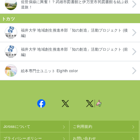
佐世保線に興奮！？武雄市図書館と伊万里市民図書館を結ぶ鉄
道旅！
トカツ
福井大学 地域創生推進本部「知の創造」活動プロジェクト (後
編)
福井大学 地域創生推進本部「知の創造」活動プロジェクト (前
編)
絵本専門士ユニット Eighth color
Jcrossについて
ご利用規約
プライバシーポリシー
お問い合わせ