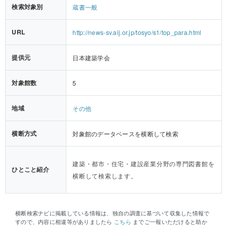
検索対象別
蔵書一般
URL
http://news-sv.aij.or.jp/tosyo/s1/top_para.html
提供元
日本建築学会
対象館数
5
地域
その他
横断方式
対象館のデータベースを横断して検索
建築・都市・住宅・建設産業分野の専門図書館を
ひとこと紹介
横断して検索します。
横断検索ナビに掲載している情報は、独自の調査に基づいて収集した情報で
すので、内容に相違等がありましたら
こちら
までご一報いただけると助か