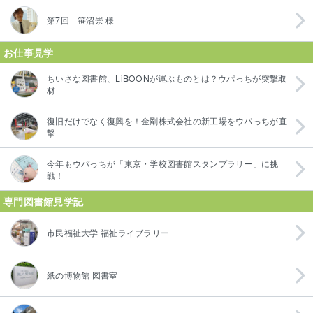
第7回 笹沼崇 様
お仕事見学
ちいさな図書館、LiBOONが運ぶものとは？ウパっちが突撃取
材
復旧だけでなく復興を！金剛株式会社の新工場をウパっちが直
撃
今年もウパっちが「東京・学校図書館スタンプラリー」に挑
戦！
専門図書館見学記
市民福祉大学 福祉ライブラリー
紙の博物館 図書室