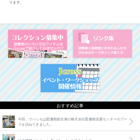
ります。
コレクション募集中
図
イベント・ワークシ
おすすめ記事
今回、ウパっちは図書館総合展の株式会社図書館流通センターのブー
スを訪ねてきました。