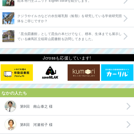
絵本専門士ユニット Eighth colorを紹介します。
クジラやイルカなどの水生哺乳類（鯨類）を研究している学術研究団
体をご存じですか？
「昆虫図書館」として昆虫の本だけでなく、標本、生体までも展示し
ている練馬区立稲荷山図書館を訪問してきました。
Jcrossも応援しています!
なかの人たち
第9回 南山泰之 様
第8回 河瀬裕子 様