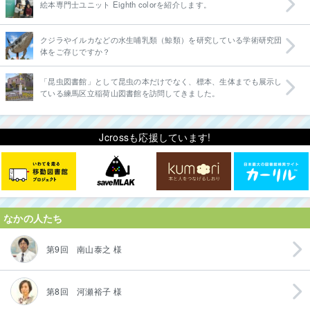
絵本専門士ユニット Eighth colorを紹介します。
クジラやイルカなどの水生哺乳類（鯨類）を研究している学術研究団
体をご存じですか？
「昆虫図書館」として昆虫の本だけでなく、標本、生体までも展示し
ている練馬区立稲荷山図書館を訪問してきました。
Jcrossも応援しています!
なかの人たち
第9回 南山泰之 様
第8回 河瀬裕子 様