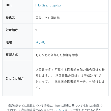
URL
http://iss.ndl.go.jp/
提供元
国際こども図書館
対象館数
9
地域
その他
横断方式
あらかじめ収集した情報を検索
児童書を多く所蔵する図書館９館の総合目録を検
索します。:「児童書総合目録」は平成24年1月
ひとこと紹介
をもって、「国立国会図書館サーチ」へ移行しま
す。
横断検索ナビに掲載している情報は、独自の調査に基づいて収集した情報で
すので、内容に相違等がありましたら
こちら
までご一報いただけると助か