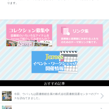
ります。
コレクション募集中
図
イベント・ワークシ
おすすめ記事
今回、ウパっちは図書館総合展の株式会社図書館流通センターのブー
スを訪ねてきました。