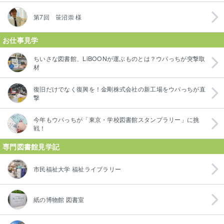
第7回 笹沼崇 様
お仕事見学
ちいさな図書館、LiBOONが運ぶものとは？ウパっちが突撃取
材
復旧だけでなく復興を！金剛株式会社の新工場をウパっちが直
撃
今年もウパっちが「東京・学校図書館スタンプラリー」に挑
戦！
専門図書館見学記
市民福祉大学 福祉ライブラリー
紙の博物館 図書室