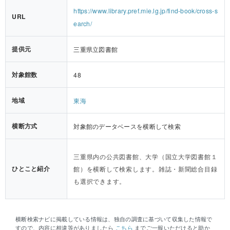
https://www.library.pref.mie.lg.jp/find-book/cross-s
URL
earch/
提供元
三重県立図書館
対象館数
48
地域
東海
横断方式
対象館のデータベースを横断して検索
三重県内の公共図書館、大学（国立大学図書館１
ひとこと紹介
館）を横断して検索します。雑誌・新聞総合目録
も選択できます。
横断検索ナビに掲載している情報は、独自の調査に基づいて収集した情報で
すので、内容に相違等がありましたら
こちら
までご一報いただけると助か