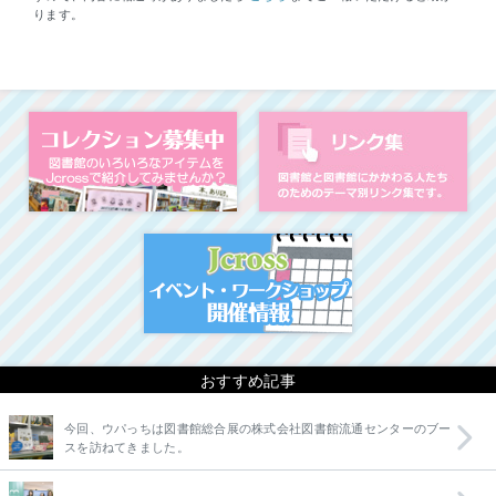
ります。
コレクション募集中
図
イベント・ワークシ
おすすめ記事
今回、ウパっちは図書館総合展の株式会社図書館流通センターのブー
スを訪ねてきました。