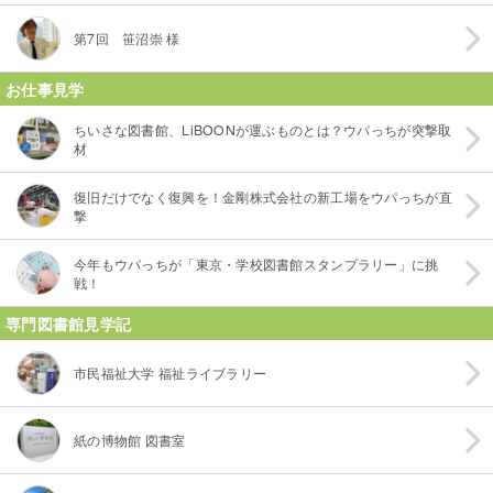
第7回 笹沼崇 様
お仕事見学
ちいさな図書館、LiBOONが運ぶものとは？ウパっちが突撃取
材
復旧だけでなく復興を！金剛株式会社の新工場をウパっちが直
撃
今年もウパっちが「東京・学校図書館スタンプラリー」に挑
戦！
専門図書館見学記
市民福祉大学 福祉ライブラリー
紙の博物館 図書室