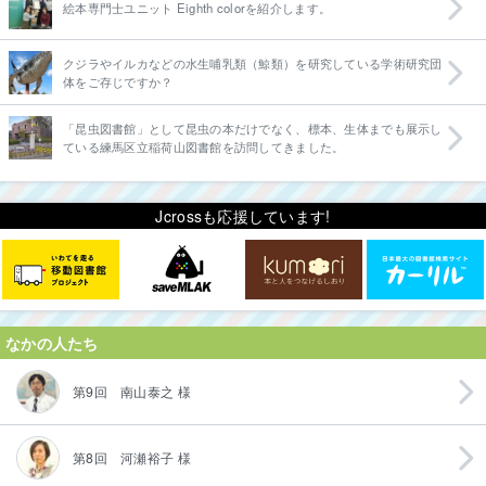
絵本専門士ユニット Eighth colorを紹介します。
クジラやイルカなどの水生哺乳類（鯨類）を研究している学術研究団
体をご存じですか？
「昆虫図書館」として昆虫の本だけでなく、標本、生体までも展示し
ている練馬区立稲荷山図書館を訪問してきました。
Jcrossも応援しています!
なかの人たち
第9回 南山泰之 様
第8回 河瀬裕子 様