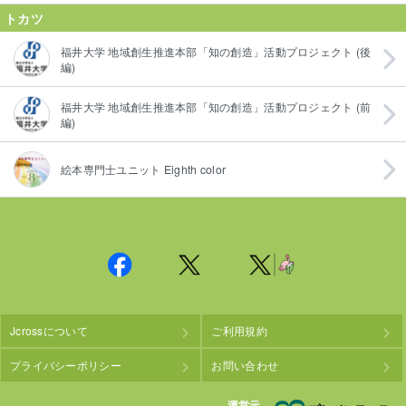
トカツ
福井大学 地域創生推進本部「知の創造」活動プロジェクト (後
編)
福井大学 地域創生推進本部「知の創造」活動プロジェクト (前
編)
絵本専門士ユニット Eighth color
Jcrossについて
ご利用規約
プライバシーポリシー
お問い合わせ
株
運営元