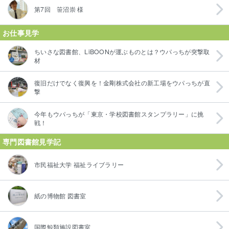
第7回 笹沼崇 様
お仕事見学
ちいさな図書館、LiBOONが運ぶものとは？ウパっちが突撃取
材
復旧だけでなく復興を！金剛株式会社の新工場をウパっちが直
撃
今年もウパっちが「東京・学校図書館スタンプラリー」に挑
戦！
専門図書館見学記
市民福祉大学 福祉ライブラリー
紙の博物館 図書室
国際鯨類施設図書室