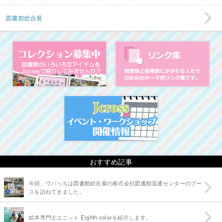
図書館総合展
コレクション募集中
図
イベント・ワークシ
おすすめ記事
今回、ウパっちは図書館総合展の株式会社図書館流通センターのブー
スを訪ねてきました。
絵本専門士ユニット Eighth colorを紹介します。