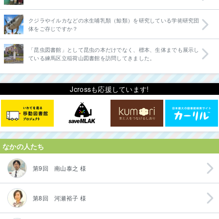
クジラやイルカなどの水生哺乳類（鯨類）を研究している学術研究団
体をご存じですか？
「昆虫図書館」として昆虫の本だけでなく、標本、生体までも展示し
ている練馬区立稲荷山図書館を訪問してきました。
Jcrossも応援しています!
なかの人たち
第9回 南山泰之 様
第8回 河瀬裕子 様