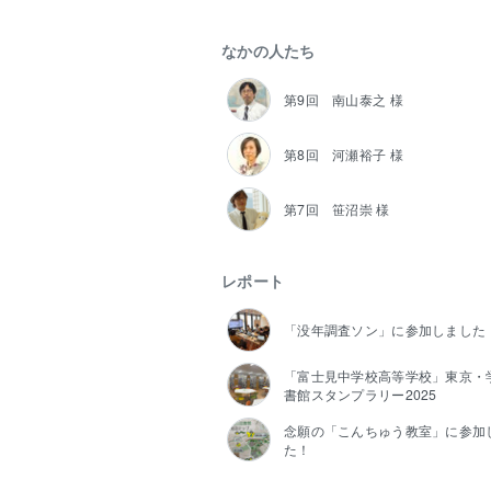
なかの人たち
第9回 南山泰之 様
第8回 河瀬裕子 様
第7回 笹沼崇 様
レポート
「没年調査ソン」に参加しました
「富士見中学校高等学校」東京・
書館スタンプラリー2025
念願の「こんちゅう教室」に参加
た！