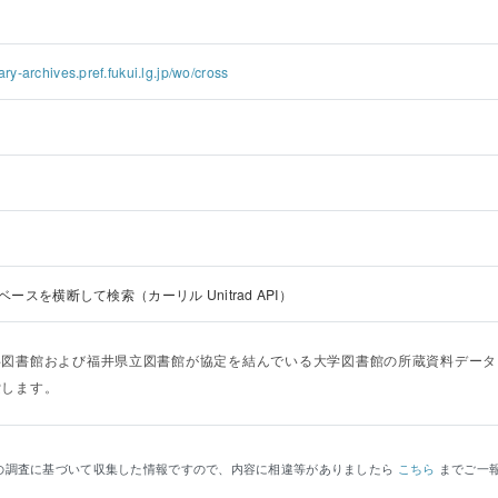
ary-archives.pref.fukui.lg.jp/wo/cross
ースを横断して検索（カーリル Unitrad API）
共図書館および福井県立図書館が協定を結んでいる大学図書館の所蔵資料データ
索します。
の調査に基づいて収集した情報ですので、内容に相違等がありましたら
こちら
までご一