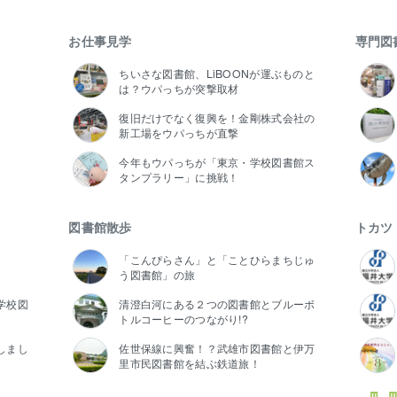
お仕事見学
専門図
ちいさな図書館、LiBOONが運ぶものと
は？ウパっちが突撃取材
復旧だけでなく復興を！金剛株式会社の
新工場をウパっちが直撃
今年もウパっちが「東京・学校図書館ス
タンプラリー」に挑戦！
図書館散歩
トカツ
「こんぴらさん」と「ことひらまちじゅ
う図書館」の旅
学校図
清澄白河にある２つの図書館とブルーボ
トルコーヒーのつながり!?
しまし
佐世保線に興奮！？武雄市図書館と伊万
里市民図書館を結ぶ鉄道旅！