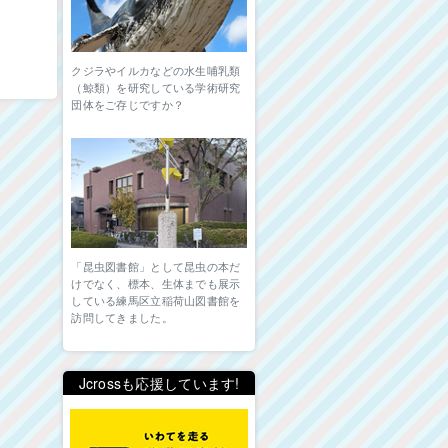
クジラやイルカなどの水生哺乳類
（鯨類）を研究している学術研究
団体をご存じですか？
「昆虫図書館」として昆虫の本だ
けでなく、標本、生体までも展示
している練馬区立稲荷山図書館を
訪問してきました。
Jcrossも応援しています!