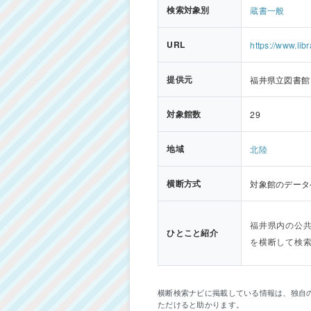
検索対象別
蔵書一般
URL
https://www.libr
提供元
福井県立図書館
対象館数
29
地域
北陸
横断方式
対象館のデータベ
福井県内の公
ひとこと紹介
を横断して検
横断検索ナビに掲載している情報は、独自
ただけると助かります。