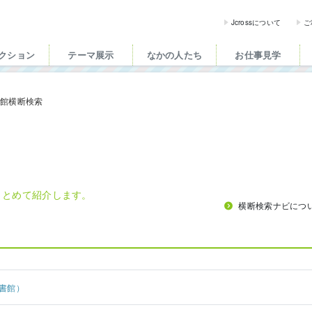
ross（ジェイクロス）| 
Jcrossについて
ご
クション
テーマ展示
なかの人たち
お仕事見学
書館横断検索
まとめて紹介します。
横断検索ナビにつ
書館）