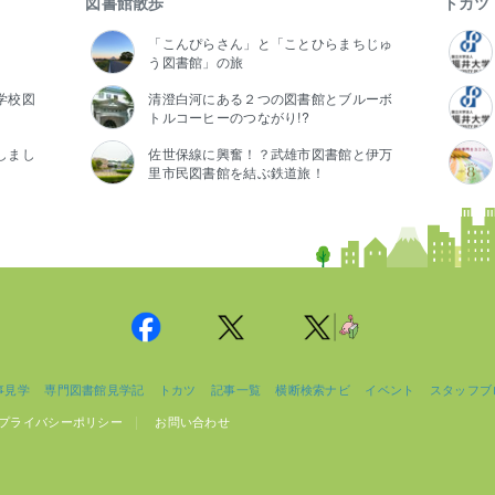
図書館散歩
トカツ
「こんぴらさん」と「ことひらまちじゅ
う図書館」の旅
学校図
清澄白河にある２つの図書館とブルーボ
トルコーヒーのつながり!?
しまし
佐世保線に興奮！？武雄市図書館と伊万
里市民図書館を結ぶ鉄道旅！
事見学
専門図書館見学記
トカツ
記事一覧
横断検索ナビ
イベント
スタッフブ
プライバシーポリシー
お問い合わせ