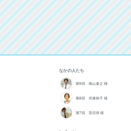
なかの人たち
第9回 南山泰之 様
第8回 河瀬裕子 様
第7回 笹沼崇 様