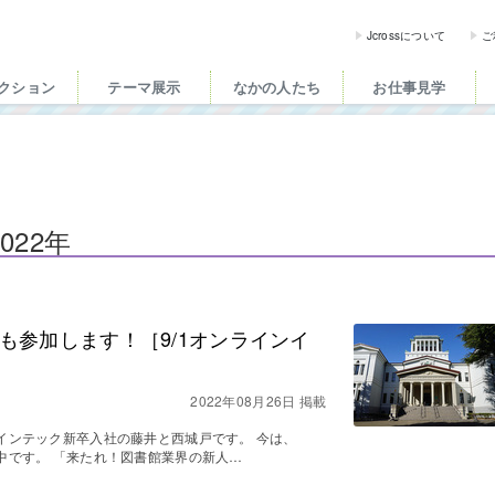
ross（ジェイクロス）| 
Jcrossについて
ご
クション
テーマ展示
なかの人たち
お仕事見学
022年
ッフも参加します！［9/1オンラインイ
2022年08月26日 掲載
ブレインテック新卒入社の藤井と西城戸です。 今は、
修中です。 「来たれ！図書館業界の新人…