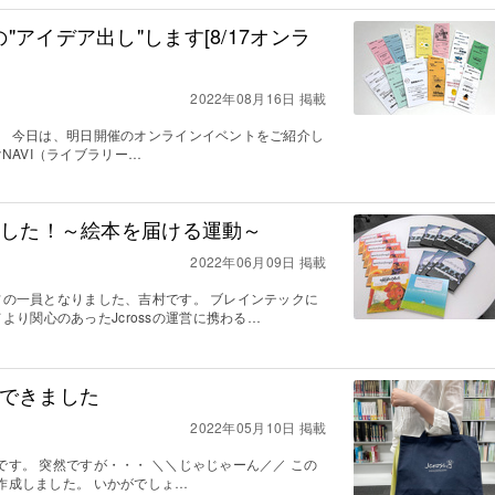
Iの"アイデア出し"します[8/17オンラ
2022年08月16日 掲載
です。 今日は、明日開催のオンラインイベントをご紹介し
aryNAVI（ライブラリー…
ました！～絵本を届ける運動～
2022年06月09日 掲載
ッフの一員となりました、吉村です。 ブレインテックに
より関心のあったJcrossの運営に携わる…
グできました
2022年05月10日 掲載
葉です。 突然ですが・・・ ＼＼じゃじゃーん／／ この
を作成しました。 いかがでしょ…