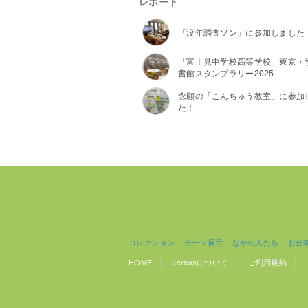
レポート
「没年調査ソン」に参加しました
「富士見中学校高等学校」東京・
書館スタンプラリー2025
念願の「こんちゅう教室」に参加
た！
コレクション
テーマ展示
なかの人たち
お仕
HOME
Jcrossについて
ご利用規約