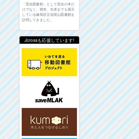
「昆虫図書館」として昆虫の本だ
けでなく、標本、生体までも展示
している練馬区立稲荷山図書館を
訪問してきました。
Jcrossも応援しています!