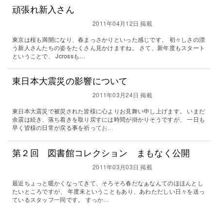
頑張れ新入さん
2011年04月12日 掲載
東京は桜も満開になり、春まっさかりといった感じです。 初々しさの漂
う新人さんたちの姿をたくさん見かけますね。 さて、新年度もスタート
ということで、 Jcrossも…
東日本大震災の影響について
2011年03月24日 掲載
東日本大震災で被災された皆様に心よりお見舞い申し上げます。 いまだ
余震は続き、落ち着きを取り戻すには時間が掛かりそうですが、 一日も
早く皆様の日常が戻る事を祈ってお…
第２回 図書館コレクション まもなく公開
2011年03月03日 掲載
最近ちょっと暖かくなってきて、そろそろ春だなぁなんてのほほんとし
たいところですが、 年度末ということもあり、あわただしい日々を送っ
ているスタッフ一同です。 すっか…