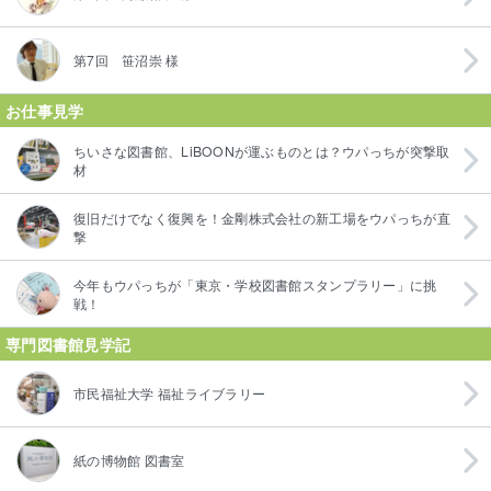
第7回 笹沼崇 様
お仕事見学
ちいさな図書館、LiBOONが運ぶものとは？ウパっちが突撃取
材
復旧だけでなく復興を！金剛株式会社の新工場をウパっちが直
撃
今年もウパっちが「東京・学校図書館スタンプラリー」に挑
戦！
専門図書館見学記
市民福祉大学 福祉ライブラリー
紙の博物館 図書室