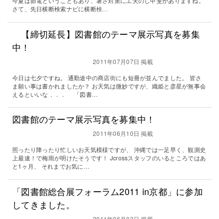
今夏は節電ということもあり、暑さ対策に工夫のし甲斐がありますね。
さて、先日横断検索ナビに横断検…
【締切延長】図書館のテーマ展示写真を募集
中！
2011年07月07日 掲載
今日は七夕ですね。 通勤途中の商店街にも短冊が並んでました。 皆さ
ま願い事は書かれましたか？ お天気は微妙ですが、織姫と彦星が無事会
えるといいな．．． 「図書…
図書館のテーマ展示写真を募集中！
2011年06月10日 掲載
照ったり降ったり忙しいお天気模様ですが、 沖縄では一足早く、観測史
上最速！で梅雨が明けたそうです！ Jcrossスタッフのいるところではあ
と1ヶ月、 それまでお気に…
「図書館総合展フォーラム2011 in京都」に参加
してきました。
2011年06月02日 掲載