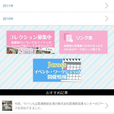
2011年
2010年
コレクション募集中
図
イベント・ワークシ
おすすめ記事
今回、ウパっちは図書館総合展の株式会社図書館流通センターのブー
スを訪ねてきました。