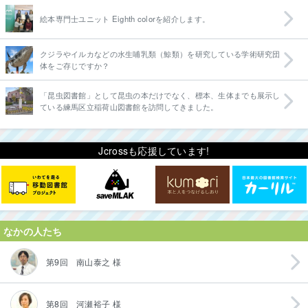
絵本専門士ユニット Eighth colorを紹介します。
クジラやイルカなどの水生哺乳類（鯨類）を研究している学術研究団
体をご存じですか？
「昆虫図書館」として昆虫の本だけでなく、標本、生体までも展示し
ている練馬区立稲荷山図書館を訪問してきました。
Jcrossも応援しています!
なかの人たち
第9回 南山泰之 様
第8回 河瀬裕子 様