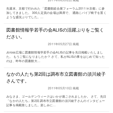
先週末、京都で行われた 「図書館総合展フォーラム2011 in京都」に参
加してきました。 300人定員の会場は満席で、 通路にパイプ椅子を置く
ような盛況ぶりでした。…
図書館情報学若手の会ALISの活躍ぶりをご覧く
ださい。
2011年05月27日 掲載
Jcross広場に図書館情報学若手の会ALISの記事を先日掲載いたしまし
た。 もうご覧になりましたか？ さて、私がALISの事をはじめて知った
のは、昨年の図書館大…
なかの人たち第2回は調布市立図書館の須川綾子
さんです。
2011年05月10日 掲載
みなさま、ゴールデンウィークはいかが過ごされましたか。 さて、先日
「なかの人たち」第2回 調布市立図書館の須川綾子さんのインタビュー
記事を掲載致しました。楽しみに…