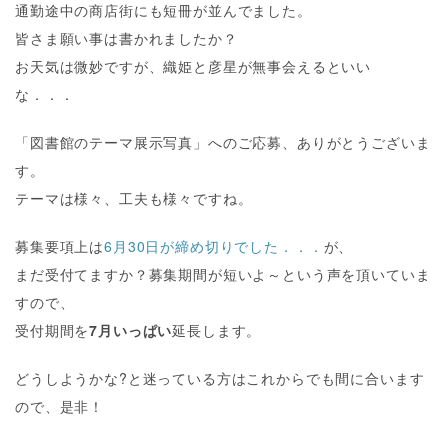
通勤途中の商店街にも短冊が並んでました。
皆さま願い事は書かれましたか？
お天気は微妙ですが、織姫と彦星が無事会えるといい
な．．．
「図書館のテーマ展示写真」へのご応募、ありがとうございま
す。
テーマは様々、工夫も様々ですね。
募集要項上は
6月30日が締め切りでした．．．
が、
まだ受付てますか？募集期間が短いよ～という声を頂いていま
すので、
受付期間を
7月いっぱい
延長します。
どうしようかな?と迷っている方はこれからでも間に合います
ので、是非！