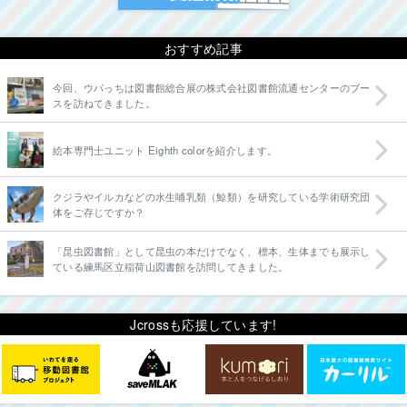
おすすめ記事
今回、ウパっちは図書館総合展の株式会社図書館流通センターのブー
スを訪ねてきました。
絵本専門士ユニット Eighth colorを紹介します。
クジラやイルカなどの水生哺乳類（鯨類）を研究している学術研究団
体をご存じですか？
「昆虫図書館」として昆虫の本だけでなく、標本、生体までも展示し
ている練馬区立稲荷山図書館を訪問してきました。
Jcrossも応援しています!