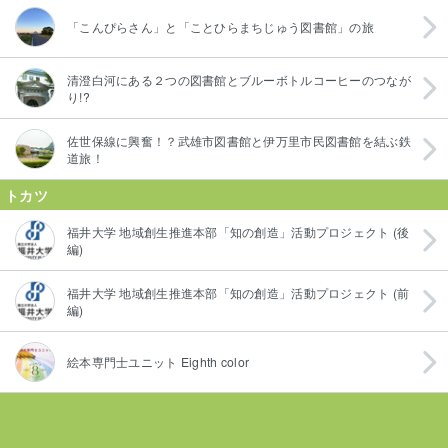
「こんぴらさん」と「ことひらまちじゅう図書館」の旅
清澄白河にある２つの図書館とブルーボトルコーヒーのつなが
り!?
佐世保線に興奮！？武雄市図書館と伊万里市民図書館を結ぶ鉄
道旅！
トカツ
福井大学 地域創生推進本部「知の創造」活動プロジェクト (後
編)
福井大学 地域創生推進本部「知の創造」活動プロジェクト (前
編)
絵本専門士ユニット Eighth color