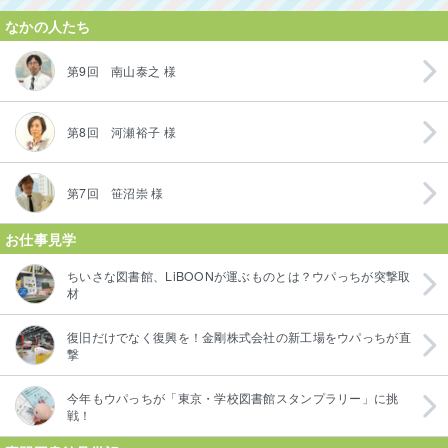
なかの人たち
第9回 南山泰之 様
第8回 河瀬裕子 様
第7回 笹沼崇 様
お仕事見学
ちいさな図書館、LiBOONが運ぶものとは？ウパっちが突撃取
材
復旧だけでなく復興を！金剛株式会社の新工場をウパっちが直
撃
今年もウパっちが「東京・学校図書館スタンプラリー」に挑
戦！