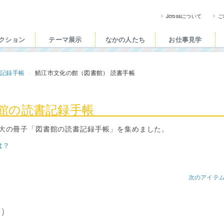
ross（ジェイクロス）| 
Jcrossについて
ご
クション
テーマ展示
なかの人たち
お仕事見学
書記録手帳
鯖江市文化の館（図書館） 読書手帳
書館の読書記録手帳
大の冊子「図書館の読書記録手帳」を集めました。
は？
次のアイテ
館）