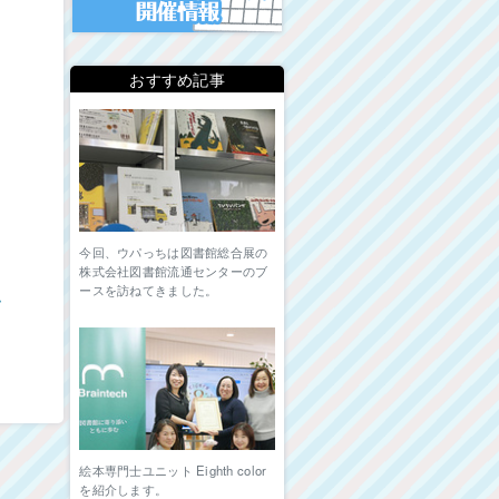
おすすめ記事
今回、ウパっちは図書館総合展の
株式会社図書館流通センターのブ
ースを訪ねてきました。
ム
絵本専門士ユニット Eighth color
を紹介します。