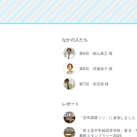
なかの人たち
第9回 南山泰之 様
第8回 河瀬裕子 様
第7回 笹沼崇 様
レポート
「没年調査ソン」に参加しました
「富士見中学校高等学校」東京・
書館スタンプラリー2025