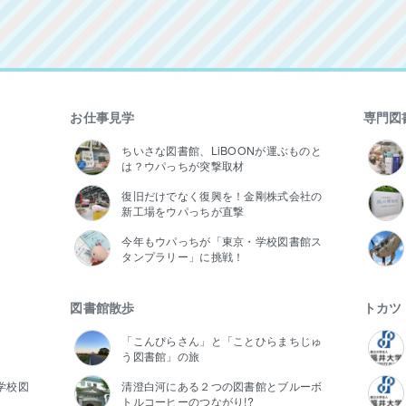
お仕事見学
専門図
ちいさな図書館、LiBOONが運ぶものと
は？ウパっちが突撃取材
復旧だけでなく復興を！金剛株式会社の
新工場をウパっちが直撃
今年もウパっちが「東京・学校図書館ス
タンプラリー」に挑戦！
図書館散歩
トカツ
「こんぴらさん」と「ことひらまちじゅ
う図書館」の旅
学校図
清澄白河にある２つの図書館とブルーボ
トルコーヒーのつながり!?