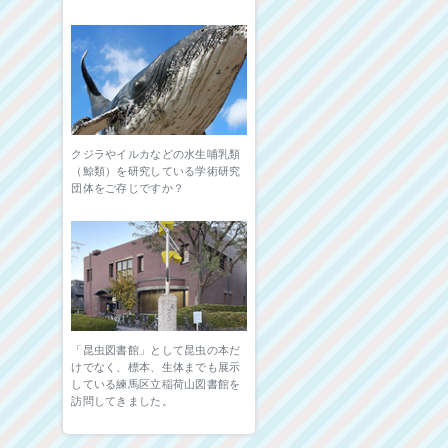
クジラやイルカなどの水生哺乳類
（鯨類）を研究している学術研究
団体をご存じですか？
「昆虫図書館」として昆虫の本だ
けでなく、標本、生体までも展示
している練馬区立稲荷山図書館を
訪問してきました。