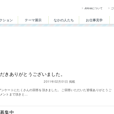
ross（ジェイクロス）| 
Jcrossについて
ご
クション
テーマ展示
なかの人たち
お仕事見学
ただきありがとうございました。
2011年02月01日 掲載
ていたアンケートにたくさんの回答を頂きました。 ご回答いただいた皆様ありがとうご
コメントまで頂きと…
」募集中