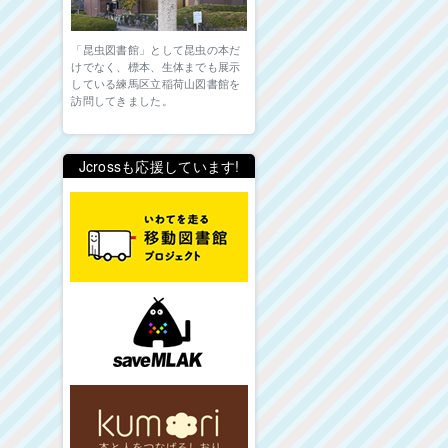
「昆虫図書館」として昆虫の本だ
けでなく、標本、生体までも展示
している練馬区立稲荷山図書館を
訪問してきました。
Jcrossも応援しています!