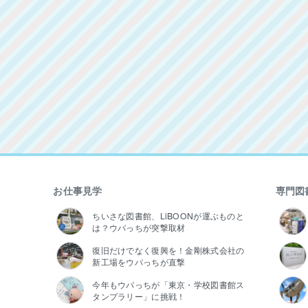
お仕事見学
専門図
ちいさな図書館、LiBOONが運ぶものと
は？ウパっちが突撃取材
復旧だけでなく復興を！金剛株式会社の
新工場をウパっちが直撃
今年もウパっちが「東京・学校図書館ス
タンプラリー」に挑戦！