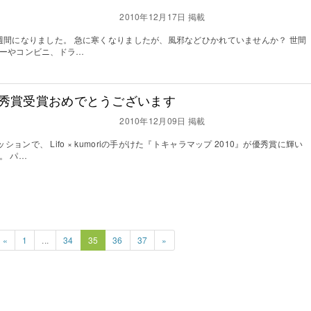
2010年12月17日 掲載
週間になりました。 急に寒くなりましたが、風邪などひかれていませんか？ 世間
パーやコンビニ、ドラ…
 優秀賞受賞おめでとうございます
2010年12月09日 掲載
ンで、 Lifo × kumoriの手がけた『トキャラマップ 2010』が優秀賞に輝い
。 パ…
«
1
...
34
35
36
37
»