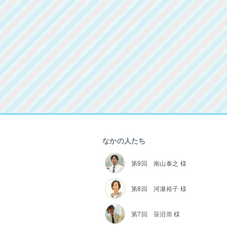
なかの人たち
第9回 南山泰之 様
第8回 河瀬裕子 様
第7回 笹沼崇 様