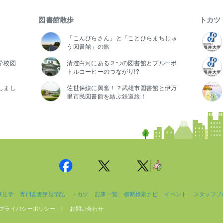
図書館散歩
トカツ
「こんぴらさん」と「ことひらまちじゅ
う図書館」の旅
学校図
清澄白河にある２つの図書館とブルーボ
トルコーヒーのつながり!?
しまし
佐世保線に興奮！？武雄市図書館と伊万
里市民図書館を結ぶ鉄道旅！
事見学
専門図書館見学記
トカツ
記事一覧
横断検索ナビ
イベント
スタッフブ
プライバシーポリシー
お問い合わせ