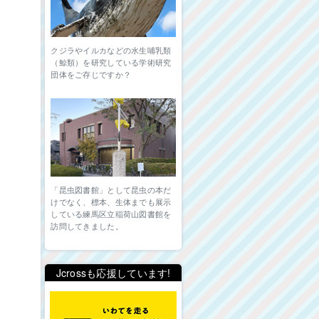
クジラやイルカなどの水生哺乳類
（鯨類）を研究している学術研究
団体をご存じですか？
「昆虫図書館」として昆虫の本だ
けでなく、標本、生体までも展示
している練馬区立稲荷山図書館を
訪問してきました。
Jcrossも応援しています!