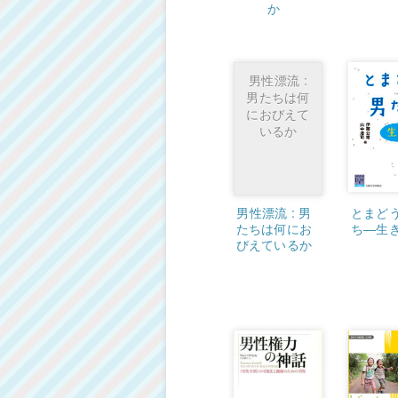
か
男性漂流 :
男たちは何
におびえて
いるか
男性漂流 : 男
とまど
たちは何にお
ち―生
びえているか