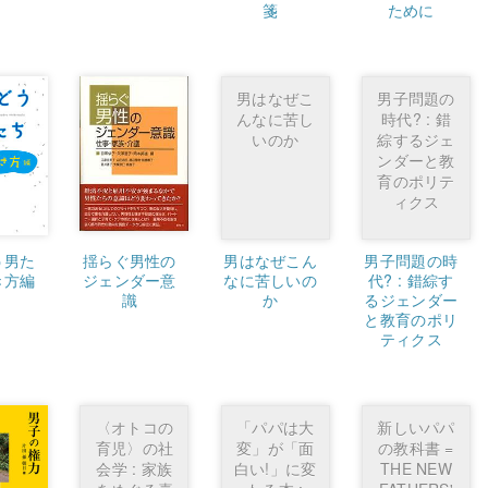
箋
ために
男はなぜこ
男子問題の
んなに苦し
時代? : 錯
いのか
綜するジェ
ンダーと教
育のポリテ
ィクス
う男た
揺らぐ男性の
男はなぜこん
男子問題の時
き方編
ジェンダー意
なに苦しいの
代? : 錯綜す
識
か
るジェンダー
と教育のポリ
ティクス
〈オトコの
「パパは大
新しいパパ
育児〉の社
変」が「面
の教科書 =
会学 : 家族
白い!」に変
THE NEW