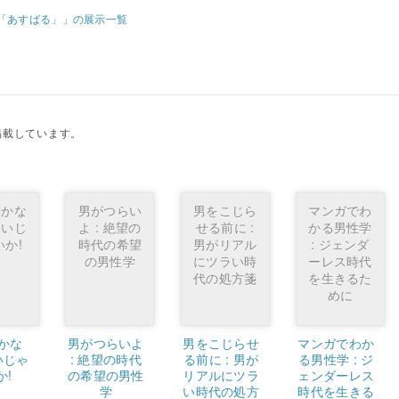
「あすばる」」の展示一覧
掲載しています。
働かな
男がつらい
男をこじら
マンガでわ
いいじ
よ : 絶望の
せる前に :
かる男性学
いか!
時代の希望
男がリアル
: ジェンダ
の男性学
にツラい時
ーレス時代
代の処方箋
を生きるた
めに
かな
男がつらいよ
男をこじらせ
マンガでわか
いじゃ
: 絶望の時代
る前に : 男が
る男性学 : ジ
か!
の希望の男性
リアルにツラ
ェンダーレス
学
い時代の処方
時代を生きる