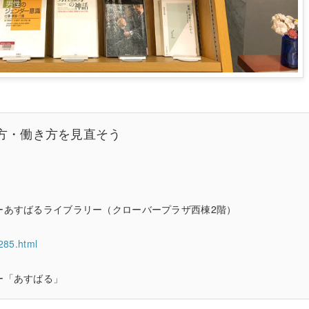
方・働き方を見直そう
ーあすばるライブラリー（クローバープラザ西棟2階）
5285.html
ー「あすばる」