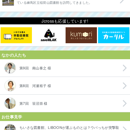
ている練馬区立稲荷山図書館を訪問してきました。
Jcrossも応援しています!
なかの人たち
第9回 南山泰之 様
第8回 河瀬裕子 様
第7回 笹沼崇 様
お仕事見学
ちいさな図書館、LiBOONが運ぶものとは？ウパっちが突撃取