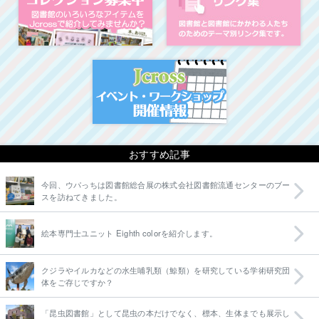
イベント・ワークシ
おすすめ記事
今回、ウパっちは図書館総合展の株式会社図書館流通センターのブー
スを訪ねてきました。
絵本専門士ユニット Eighth colorを紹介します。
クジラやイルカなどの水生哺乳類（鯨類）を研究している学術研究団
体をご存じですか？
「昆虫図書館」として昆虫の本だけでなく、標本、生体までも展示し