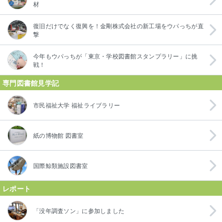
材
復旧だけでなく復興を！金剛株式会社の新工場をウパっちが直
撃
今年もウパっちが「東京・学校図書館スタンプラリー」に挑
戦！
専門図書館見学記
市民福祉大学 福祉ライブラリー
紙の博物館 図書室
国際鯨類施設図書室
レポート
「没年調査ソン」に参加しました