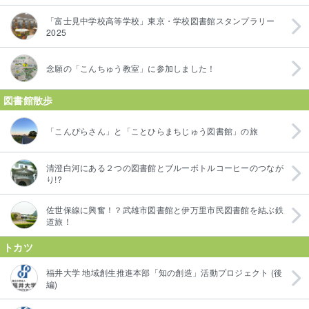
「富士見中学校高等学校」東京・学校図書館スタンプラリー
2025
念願の「こんちゅう教室」に参加しました！
図書館散歩
「こんぴらさん」と「ことひらまちじゅう図書館」の旅
清澄白河にある２つの図書館とブルーボトルコーヒーのつなが
り!?
佐世保線に興奮！？武雄市図書館と伊万里市民図書館を結ぶ鉄
道旅！
トカツ
福井大学 地域創生推進本部「知の創造」活動プロジェクト (後
編)