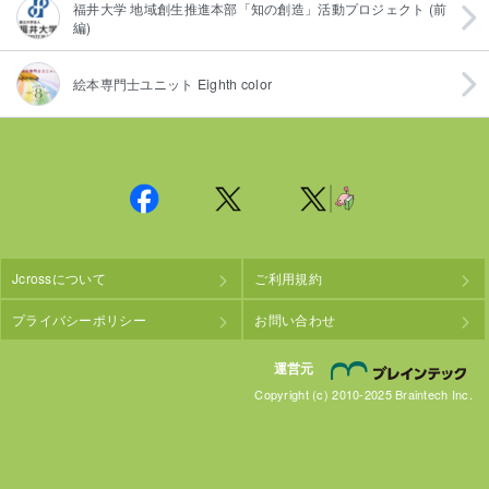
福井大学 地域創生推進本部「知の創造」活動プロジェクト (前
編)
絵本専門士ユニット Eighth color
Jcrossについて
ご利用規約
プライバシーポリシー
お問い合わせ
株
運営元
Copyright (c) 2010-2025 Braintech Inc.