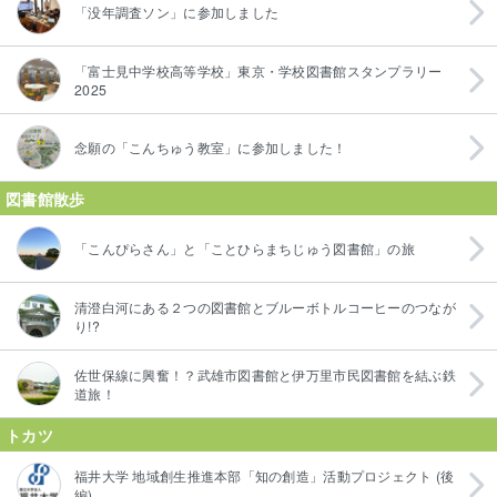
「没年調査ソン」に参加しました
「富士見中学校高等学校」東京・学校図書館スタンプラリー
2025
念願の「こんちゅう教室」に参加しました！
図書館散歩
「こんぴらさん」と「ことひらまちじゅう図書館」の旅
清澄白河にある２つの図書館とブルーボトルコーヒーのつなが
り!?
佐世保線に興奮！？武雄市図書館と伊万里市民図書館を結ぶ鉄
道旅！
トカツ
福井大学 地域創生推進本部「知の創造」活動プロジェクト (後
編)