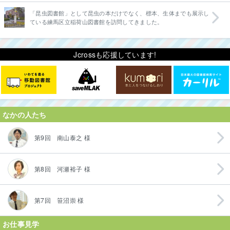
「昆虫図書館」として昆虫の本だけでなく、標本、生体までも展示し
ている練馬区立稲荷山図書館を訪問してきました。
Jcrossも応援しています!
なかの人たち
第9回 南山泰之 様
第8回 河瀬裕子 様
第7回 笹沼崇 様
お仕事見学