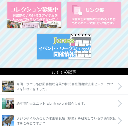
コレクション募集中
図
イベント・ワークシ
おすすめ記事
今回、ウパっちは図書館総合展の株式会社図書館流通センターのブー
スを訪ねてきました。
絵本専門士ユニット Eighth colorを紹介します。
クジラやイルカなどの水生哺乳類（鯨類）を研究している学術研究団
体をご存じですか？