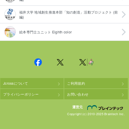
福井大学 地域創生推進本部「知の創造」活動プロジェクト (前
編)
絵本専門士ユニット Eighth color
Jcrossについて
ご利用規約
プライバシーポリシー
お問い合わせ
株
運営元
Copyright (c) 2010-2025 Braintech Inc.