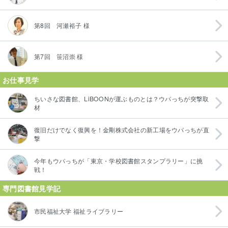
第8回 河瀬裕子 様
第7回 笹沼崇 様
お仕事見学
ちいさな図書館、LiBOONが運ぶものとは？ウパっちが突撃取
材
復旧だけでなく復興を！金剛株式会社の新工場をウパっちが直
撃
今年もウパっちが「東京・学校図書館スタンプラリー」に挑
戦！
専門図書館見学記
市民福祉大学 福祉ライブラリー