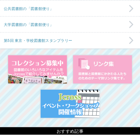
公共図書館の「図書館便り」
大学図書館の「図書館便り」
第5回 東京・学校図書館スタンプラリー
コレクション募集中
図
イベント・ワークシ
おすすめ記事