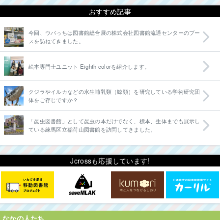
おすすめ記事
今回、ウパっちは図書館総合展の株式会社図書館流通センターのブー
スを訪ねてきました。
絵本専門士ユニット Eighth colorを紹介します。
クジラやイルカなどの水生哺乳類（鯨類）を研究している学術研究団
体をご存じですか？
「昆虫図書館」として昆虫の本だけでなく、標本、生体までも展示し
ている練馬区立稲荷山図書館を訪問してきました。
Jcrossも応援しています!
なかの人たち