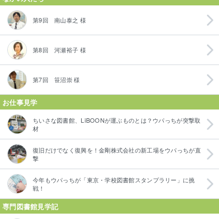
第9回 南山泰之 様
第8回 河瀬裕子 様
第7回 笹沼崇 様
お仕事見学
ちいさな図書館、LiBOONが運ぶものとは？ウパっちが突撃取
材
復旧だけでなく復興を！金剛株式会社の新工場をウパっちが直
撃
今年もウパっちが「東京・学校図書館スタンプラリー」に挑
戦！
専門図書館見学記