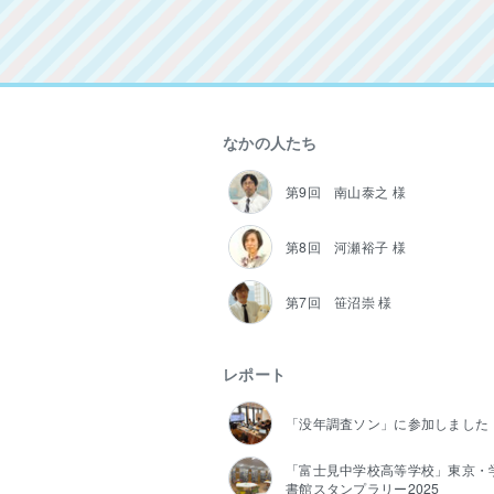
なかの人たち
第9回 南山泰之 様
第8回 河瀬裕子 様
第7回 笹沼崇 様
レポート
「没年調査ソン」に参加しました
「富士見中学校高等学校」東京・
書館スタンプラリー2025