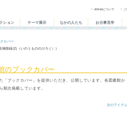
ross（ジェイクロス）| 
Jcrossについて
ご
クション
テーマ展示
なかの人たち
お仕事見学
ックカバー
生物怪録(2)（いのうもののけろく）)
書館のブックカバー
た「ブックカバー」を提供いただき、公開しています。各図書館か
ら順次掲載しています。
次のアイテ