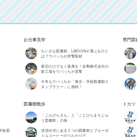
お仕事見学
専門図
ちいさな図書館、LiBOONが運ぶものと
は？ウパっちが突撃取材
復旧だけでなく復興を！金剛株式会社の
新工場をウパっちが直撃
今年もウパっちが「東京・学校図書館ス
タンプラリー」に挑戦！
図書館散歩
トカツ
「こんぴらさん」と「ことひらまちじゅ
う図書館」の旅
学校図
清澄白河にある２つの図書館とブルーボ
トルコーヒーのつながり!?