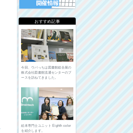
おすすめ記事
け
今回、ウパっちは図書館総合展の
株式会社図書館流通センターのブ
ースを訪ねてきました。
絵本専門士ユニット Eighth color
ム
を紹介します。