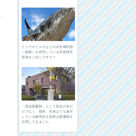
クジラやイルカなどの水生哺乳類
（鯨類）を研究している学術研究
団体をご存じですか？
「昆虫図書館」として昆虫の本だ
けでなく、標本、生体までも展示
している練馬区立稲荷山図書館を
訪問してきました。