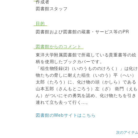
作成者
図書館スタッフ
目的
図書館および図書館の蔵書・サービス等のPR
図書館からのコメント
東洋大学附属図書館で所蔵している貴重書等の絵
柄を使用したブックカバーです。
「稲生物怪録(2)（いのうもののけろく）」は化
物たちの脅しに耐えた稲生（いのう）平（へい）
太郎（たろう）に、化け物の頭（かしら）である
山本五郎（さんもとごろう）左（ざ） 衛門（えも
ん）がついにその勇気を認め、化け物たちを引き
連れて立ち去って行く...。
図書館のWebサイトはこちら
次のアイテ