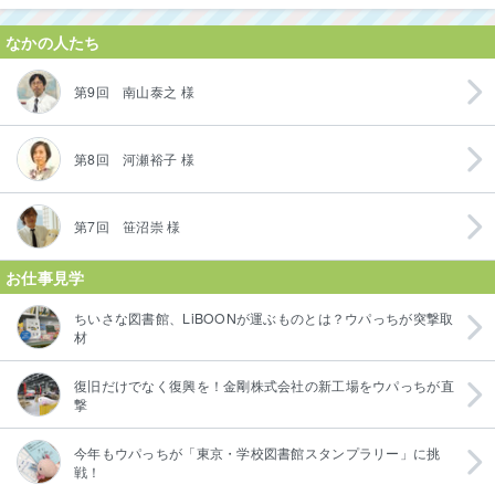
なかの人たち
第9回 南山泰之 様
第8回 河瀬裕子 様
第7回 笹沼崇 様
お仕事見学
ちいさな図書館、LiBOONが運ぶものとは？ウパっちが突撃取
材
復旧だけでなく復興を！金剛株式会社の新工場をウパっちが直
撃
今年もウパっちが「東京・学校図書館スタンプラリー」に挑
戦！