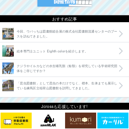
おすすめ記事
今回、ウパっちは図書館総合展の株式会社図書館流通センターのブー
スを訪ねてきました。
絵本専門士ユニット Eighth colorを紹介します。
クジラやイルカなどの水生哺乳類（鯨類）を研究している学術研究団
体をご存じですか？
「昆虫図書館」として昆虫の本だけでなく、標本、生体までも展示し
ている練馬区立稲荷山図書館を訪問してきました。
Jcrossも応援しています!