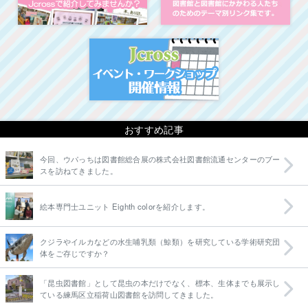
イベント・ワークシ
おすすめ記事
今回、ウパっちは図書館総合展の株式会社図書館流通センターのブー
スを訪ねてきました。
絵本専門士ユニット Eighth colorを紹介します。
クジラやイルカなどの水生哺乳類（鯨類）を研究している学術研究団
体をご存じですか？
「昆虫図書館」として昆虫の本だけでなく、標本、生体までも展示し
ている練馬区立稲荷山図書館を訪問してきました。