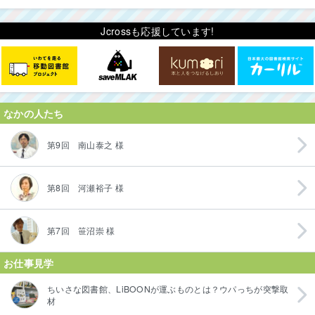
Jcrossも応援しています!
なかの人たち
第9回 南山泰之 様
第8回 河瀬裕子 様
第7回 笹沼崇 様
お仕事見学
ちいさな図書館、LiBOONが運ぶものとは？ウパっちが突撃取
材