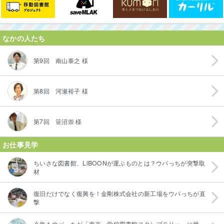
なかの人たち
第9回 南山泰之 様
第8回 河瀬裕子 様
第7回 笹沼崇 様
お仕事見学
ちいさな図書館、LiBOONが運ぶものとは？ウパっちが突撃取
材
復旧だけでなく復興を！金剛株式会社の新工場をウパっちが直
撃
今年もウパっちが「東京・学校図書館スタンプラリー」に挑