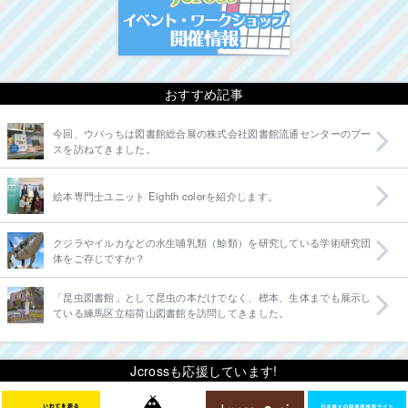
おすすめ記事
今回、ウパっちは図書館総合展の株式会社図書館流通センターのブー
スを訪ねてきました。
絵本専門士ユニット Eighth colorを紹介します。
クジラやイルカなどの水生哺乳類（鯨類）を研究している学術研究団
体をご存じですか？
「昆虫図書館」として昆虫の本だけでなく、標本、生体までも展示し
ている練馬区立稲荷山図書館を訪問してきました。
Jcrossも応援しています!