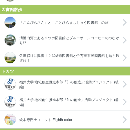
図書館散歩
「こんぴらさん」と「ことひらまちじゅう図書館」の旅
清澄白河にある２つの図書館とブルーボトルコーヒーのつなが
り!?
佐世保線に興奮！？武雄市図書館と伊万里市民図書館を結ぶ鉄
道旅！
トカツ
福井大学 地域創生推進本部「知の創造」活動プロジェクト (後
編)
福井大学 地域創生推進本部「知の創造」活動プロジェクト (前
編)
絵本専門士ユニット Eighth color