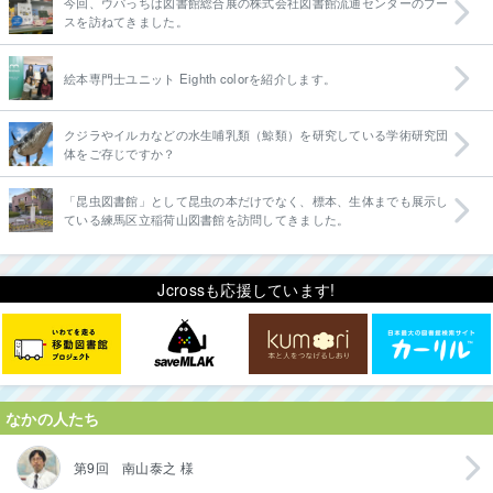
今回、ウパっちは図書館総合展の株式会社図書館流通センターのブー
スを訪ねてきました。
絵本専門士ユニット Eighth colorを紹介します。
クジラやイルカなどの水生哺乳類（鯨類）を研究している学術研究団
体をご存じですか？
「昆虫図書館」として昆虫の本だけでなく、標本、生体までも展示し
ている練馬区立稲荷山図書館を訪問してきました。
Jcrossも応援しています!
なかの人たち
第9回 南山泰之 様