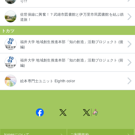
り!?
佐世保線に興奮！？武雄市図書館と伊万里市民図書館を結ぶ鉄
道旅！
トカツ
福井大学 地域創生推進本部「知の創造」活動プロジェクト (後
編)
福井大学 地域創生推進本部「知の創造」活動プロジェクト (前
編)
絵本専門士ユニット Eighth color
Jcrossについて
ご利用規約