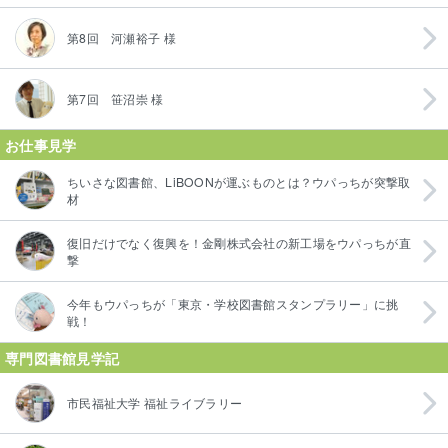
第8回 河瀬裕子 様
第7回 笹沼崇 様
お仕事見学
ちいさな図書館、LiBOONが運ぶものとは？ウパっちが突撃取
材
復旧だけでなく復興を！金剛株式会社の新工場をウパっちが直
撃
今年もウパっちが「東京・学校図書館スタンプラリー」に挑
戦！
専門図書館見学記
市民福祉大学 福祉ライブラリー