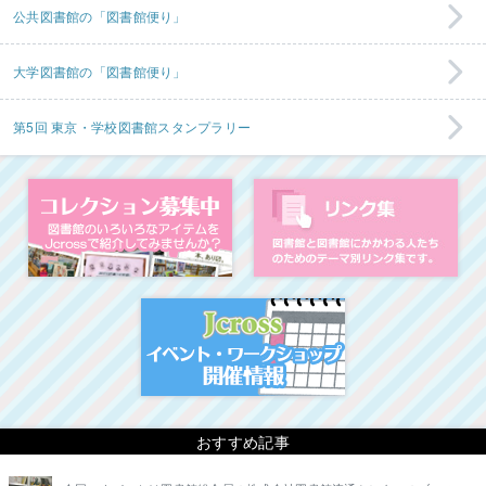
公共図書館の「図書館便り」
大学図書館の「図書館便り」
第5回 東京・学校図書館スタンプラリー
コレクション募集中
図
イベント・ワークシ
おすすめ記事