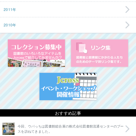
2011年
2010年
コレクション募集中
図
イベント・ワークシ
おすすめ記事
今回、ウパっちは図書館総合展の株式会社図書館流通センターのブー
スを訪ねてきました。