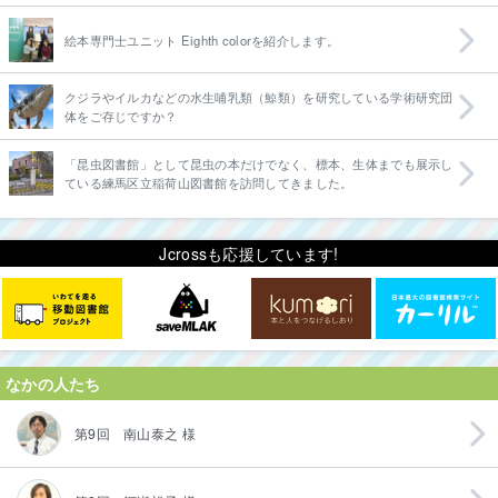
絵本専門士ユニット Eighth colorを紹介します。
クジラやイルカなどの水生哺乳類（鯨類）を研究している学術研究団
体をご存じですか？
「昆虫図書館」として昆虫の本だけでなく、標本、生体までも展示し
ている練馬区立稲荷山図書館を訪問してきました。
Jcrossも応援しています!
なかの人たち
第9回 南山泰之 様