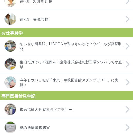
第8回 河瀬裕子 様
第7回 笹沼崇 様
お仕事見学
ちいさな図書館、LiBOONが運ぶものとは？ウパっちが突撃取
材
復旧だけでなく復興を！金剛株式会社の新工場をウパっちが直
撃
今年もウパっちが「東京・学校図書館スタンプラリー」に挑
戦！
専門図書館見学記
市民福祉大学 福祉ライブラリー
紙の博物館 図書室