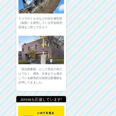
クジラやイルカなどの水生哺乳類
（鯨類）を研究している学術研究
団体をご存じですか？
「昆虫図書館」として昆虫の本だ
けでなく、標本、生体までも展示
している練馬区立稲荷山図書館を
訪問してきました。
Jcrossも応援しています!