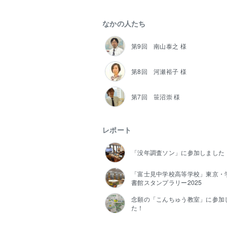
なかの人たち
第9回 南山泰之 様
第8回 河瀬裕子 様
第7回 笹沼崇 様
レポート
「没年調査ソン」に参加しました
「富士見中学校高等学校」東京・
書館スタンプラリー2025
念願の「こんちゅう教室」に参加
た！