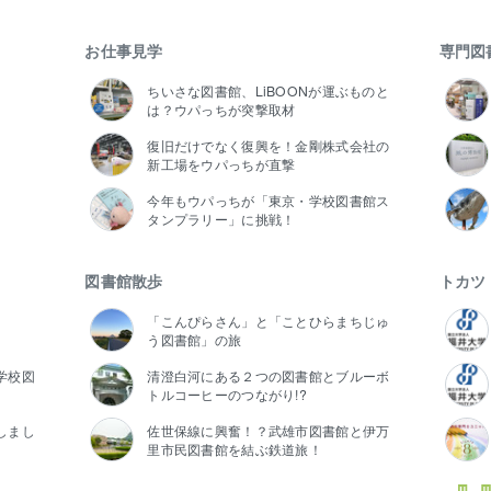
お仕事見学
専門図
ちいさな図書館、LiBOONが運ぶものと
は？ウパっちが突撃取材
復旧だけでなく復興を！金剛株式会社の
新工場をウパっちが直撃
今年もウパっちが「東京・学校図書館ス
タンプラリー」に挑戦！
図書館散歩
トカツ
「こんぴらさん」と「ことひらまちじゅ
う図書館」の旅
学校図
清澄白河にある２つの図書館とブルーボ
トルコーヒーのつながり!?
しまし
佐世保線に興奮！？武雄市図書館と伊万
里市民図書館を結ぶ鉄道旅！