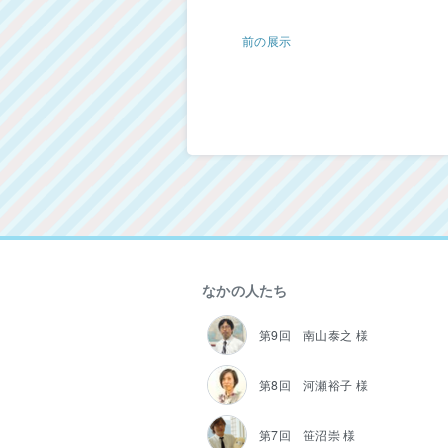
前の展示
なかの人たち
第9回 南山泰之 様
第8回 河瀬裕子 様
第7回 笹沼崇 様