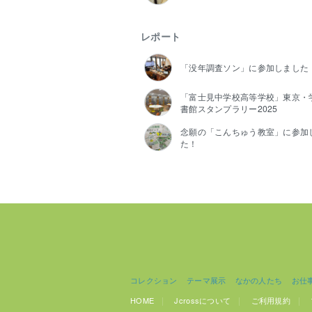
レポート
「没年調査ソン」に参加しました
「富士見中学校高等学校」東京・
書館スタンプラリー2025
念願の「こんちゅう教室」に参加
た！
コレクション
テーマ展示
なかの人たち
お仕
HOME
Jcrossについて
ご利用規約