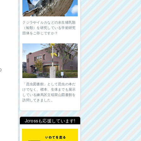
クジラやイルカなどの水生哺乳類
（鯨類）を研究している学術研究
団体をご存じですか？
の
「昆虫図書館」として昆虫の本だ
けでなく、標本、生体までも展示
している練馬区立稲荷山図書館を
訪問してきました。
Jcrossも応援しています!