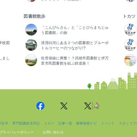
図書館散歩
トカツ
「こんぴらさん」と「ことひらまちじゅ
う図書館」の旅
学校図
清澄白河にある２つの図書館とブルーボ
トルコーヒーのつながり!?
しまし
佐世保線に興奮！？武雄市図書館と伊万
里市民図書館を結ぶ鉄道旅！
事見学
専門図書館見学記
トカツ
記事一覧
横断検索ナビ
イベント
スタッフブ
プライバシーポリシー
お問い合わせ