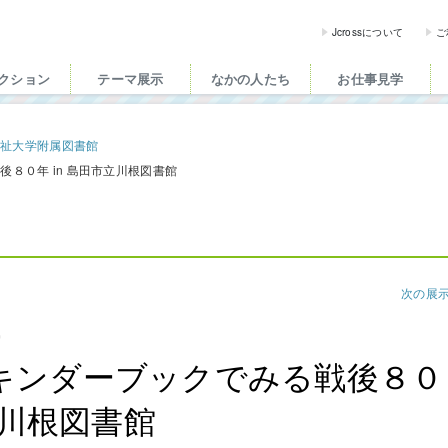
ross（ジェイクロス）| 
Jcrossについて
ご
クション
テーマ展示
なかの人たち
お仕事見学
福祉大学附属図書館
８０年 in 島田市立川根図書館
次の展
館
キンダーブックでみる戦後８０
立川根図書館