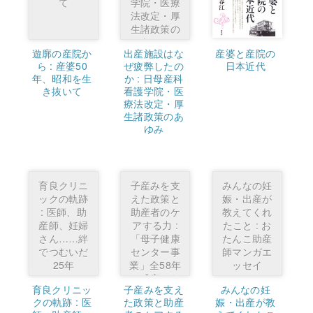
て
学院・医療
法改定・厚
生諸政策の
あゆみ
遊廓の産院か
出産施設はな
産婆と産院の
ら : 産婆50
ぜ疲弊したの
日本近代
年、昭和を生
か : 日母産科
き抜いて
看護学院・医
療法改定・厚
生諸政策のあ
ゆみ
育良クリニ
子産みを支
みんなの妊
ックの軌跡
えた政策と
娠・出産が
: 医師、助
助産者のケ
教えてくれ
産師、妊婦
アする力 :
たこと : お
さん……絆
「母子健康
たんこ助産
でつむいだ
センター事
師マンガエ
25年
業」全58年
ッセイ
の盛衰から
育良クリニッ
子産みを支え
みんなの妊
クの軌跡 : 医
た政策と助産
娠・出産が教