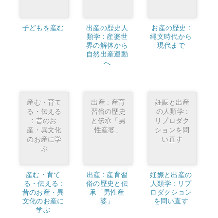
子どもを産む
出産の歴史人
お産の歴史 :
類学 : 産婆世
縄文時代から
界の解体から
現代まで
自然出産運動
へ
産む・育て
出産 : 産育
妊娠と出産
る・伝える
習俗の歴史
の人類学 :
: 昔のお
と伝承「男
リプロダク
産・異文化
性産婆」
ションを問
のお産に学
い直す
ぶ
産む・育て
出産 : 産育習
妊娠と出産の
る・伝える :
俗の歴史と伝
人類学 : リプ
昔のお産・異
承「男性産
ロダクション
文化のお産に
婆」
を問い直す
学ぶ