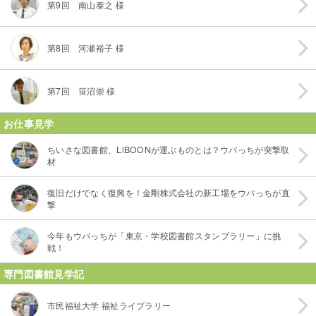
第9回 南山泰之 様
第8回 河瀬裕子 様
第7回 笹沼崇 様
お仕事見学
ちいさな図書館、LiBOONが運ぶものとは？ウパっちが突撃取
材
復旧だけでなく復興を！金剛株式会社の新工場をウパっちが直
撃
今年もウパっちが「東京・学校図書館スタンプラリー」に挑
戦！
専門図書館見学記
市民福祉大学 福祉ライブラリー