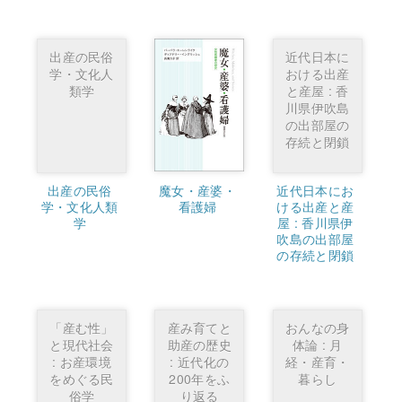
出産の民俗
近代日本に
学・文化人
おける出産
類学
と産屋 : 香
川県伊吹島
の出部屋の
存続と閉鎖
出産の民俗
魔女・産婆・
近代日本にお
学・文化人類
看護婦
ける出産と産
学
屋 : 香川県伊
吹島の出部屋
の存続と閉鎖
「産む性」
産み育てと
おんなの身
と現代社会
助産の歴史
体論 : 月
: お産環境
: 近代化の
経・産育・
をめぐる民
200年をふ
暮らし
俗学
り返る