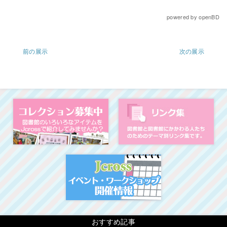
powered by
openBD
前の展示
次の展示
コレクション募集中
図
イベント・ワークシ
おすすめ記事