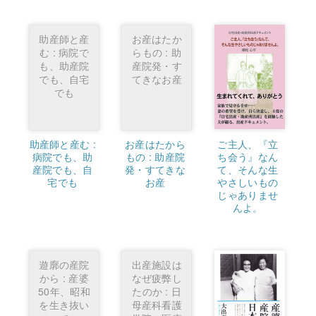
助産師と産
お産はたか
む : 病院で
らもの : 助
も、助産院
産院発・す
でも、自宅
てきなお産
でも
助産師と産む :
お産はたから
ご主人、『立
病院でも、助
もの : 助産院
ち会う』なん
産院でも、自
発・すてきな
て、そんな生
宅でも
お産
やさしいもの
じゃありませ
んよ。
遊廓の産院
出産施設は
から : 産婆
なぜ疲弊し
50年、昭和
たのか : 日
を生き抜い
母産科看護