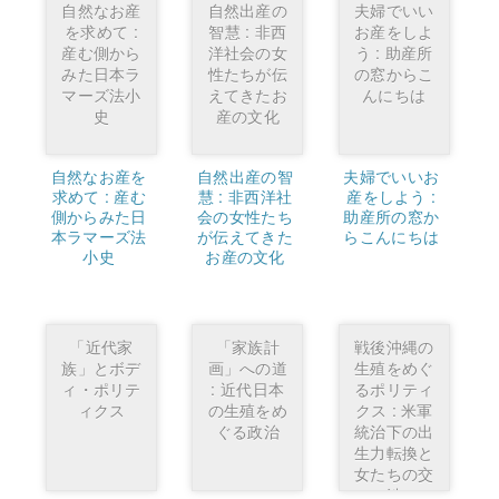
自然なお産
自然出産の
夫婦でいい
を求めて :
智慧 : 非西
お産をしよ
産む側から
洋社会の女
う : 助産所
みた日本ラ
性たちが伝
の窓からこ
マーズ法小
えてきたお
んにちは
史
産の文化
自然なお産を
自然出産の智
夫婦でいいお
求めて : 産む
慧 : 非西洋社
産をしよう :
側からみた日
会の女性たち
助産所の窓か
本ラマーズ法
が伝えてきた
らこんにちは
小史
お産の文化
「近代家
「家族計
戦後沖縄の
族」とボデ
画」への道
生殖をめぐ
ィ・ポリテ
: 近代日本
るポリティ
ィクス
の生殖をめ
クス : 米軍
ぐる政治
統治下の出
生力転換と
女たちの交
渉