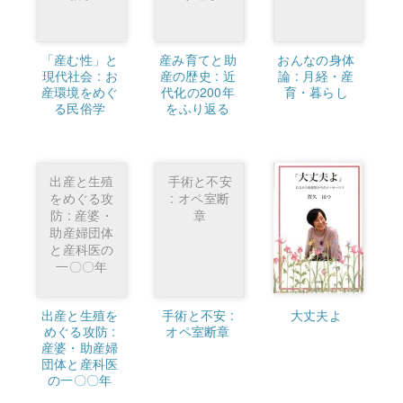
「産む性」と
産み育てと助
おんなの身体
現代社会 : お
産の歴史 : 近
論 : 月経・産
産環境をめぐ
代化の200年
育・暮らし
る民俗学
をふり返る
出産と生殖
手術と不安
をめぐる攻
: オペ室断
防 : 産婆・
章
助産婦団体
と産科医の
一〇〇年
出産と生殖を
手術と不安 :
大丈夫よ
めぐる攻防 :
オペ室断章
産婆・助産婦
団体と産科医
の一〇〇年