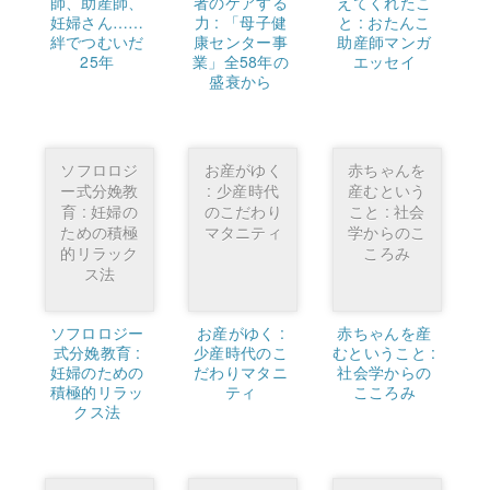
師、助産師、
者のケアする
えてくれたこ
妊婦さん……
力 : 「母子健
と : おたんこ
絆でつむいだ
康センター事
助産師マンガ
25年
業」全58年の
エッセイ
盛衰から
ソフロロジ
お産がゆく
赤ちゃんを
ー式分娩教
: 少産時代
産むという
育 : 妊婦の
のこだわり
こと : 社会
ための積極
マタニティ
学からのこ
的リラック
ころみ
ス法
ソフロロジー
お産がゆく :
赤ちゃんを産
式分娩教育 :
少産時代のこ
むということ :
妊婦のための
だわりマタニ
社会学からの
積極的リラッ
ティ
こころみ
クス法