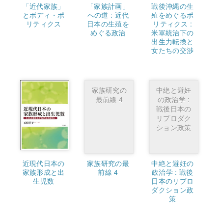
「近代家族」
「家族計画」
戦後沖縄の生
とボディ・ポ
への道 : 近代
殖をめぐるポ
リティクス
日本の生殖を
リティクス :
めぐる政治
米軍統治下の
出生力転換と
女たちの交渉
家族研究の
中絶と避妊
最前線 4
の政治学 :
戦後日本の
リプロダク
ション政策
近現代日本の
家族研究の最
中絶と避妊の
家族形成と出
前線 4
政治学 : 戦後
生児数
日本のリプロ
ダクション政
策