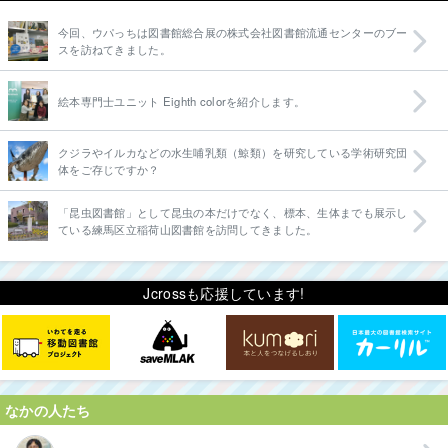
今回、ウパっちは図書館総合展の株式会社図書館流通センターのブー
スを訪ねてきました。
絵本専門士ユニット Eighth colorを紹介します。
クジラやイルカなどの水生哺乳類（鯨類）を研究している学術研究団
体をご存じですか？
「昆虫図書館」として昆虫の本だけでなく、標本、生体までも展示し
ている練馬区立稲荷山図書館を訪問してきました。
Jcrossも応援しています!
なかの人たち