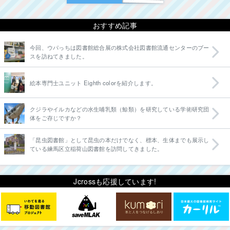
おすすめ記事
今回、ウパっちは図書館総合展の株式会社図書館流通センターのブー
スを訪ねてきました。
絵本専門士ユニット Eighth colorを紹介します。
クジラやイルカなどの水生哺乳類（鯨類）を研究している学術研究団
体をご存じですか？
「昆虫図書館」として昆虫の本だけでなく、標本、生体までも展示し
ている練馬区立稲荷山図書館を訪問してきました。
Jcrossも応援しています!