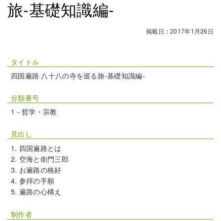
旅‐基礎知識編‐
掲載日：2017年1月26日
タイトル
四国遍路 八十八の寺を巡る旅‐基礎知識編‐
分類番号
1 - 哲学・宗教
見出し
四国遍路とは
空海と衛門三郎
お遍路の格好
参拝の手順
遍路の心構え
制作者