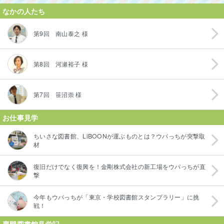
なかの人たち
第9回 南山泰之 様
第8回 河瀬裕子 様
第7回 笹沼崇 様
お仕事見学
ちいさな図書館、LiBOONが運ぶものとは？ウパっちが突撃取
材
復旧だけでなく復興を！金剛株式会社の新工場をウパっちが直
撃
今年もウパっちが「東京・学校図書館スタンプラリー」に挑
戦！
専門図書館見学記