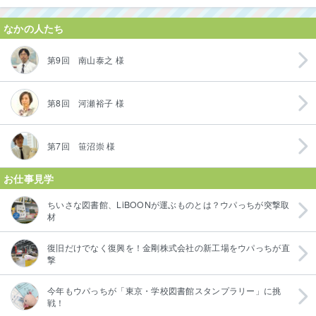
なかの人たち
第9回 南山泰之 様
第8回 河瀬裕子 様
第7回 笹沼崇 様
お仕事見学
ちいさな図書館、LiBOONが運ぶものとは？ウパっちが突撃取
材
復旧だけでなく復興を！金剛株式会社の新工場をウパっちが直
撃
今年もウパっちが「東京・学校図書館スタンプラリー」に挑
戦！