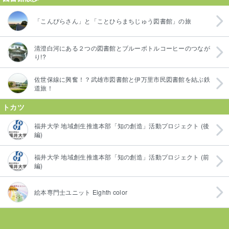
「こんぴらさん」と「ことひらまちじゅう図書館」の旅
清澄白河にある２つの図書館とブルーボトルコーヒーのつなが
り!?
佐世保線に興奮！？武雄市図書館と伊万里市民図書館を結ぶ鉄
道旅！
トカツ
福井大学 地域創生推進本部「知の創造」活動プロジェクト (後
編)
福井大学 地域創生推進本部「知の創造」活動プロジェクト (前
編)
絵本専門士ユニット Eighth color