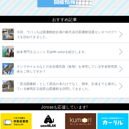
おすすめ記事
今回、ウパっちは図書館総合展の株式会社図書館流通センターのブー
スを訪ねてきました。
絵本専門士ユニット Eighth colorを紹介します。
クジラやイルカなどの水生哺乳類（鯨類）を研究している学術研究団
体をご存じですか？
「昆虫図書館」として昆虫の本だけでなく、標本、生体までも展示し
ている練馬区立稲荷山図書館を訪問してきました。
Jcrossも応援しています!