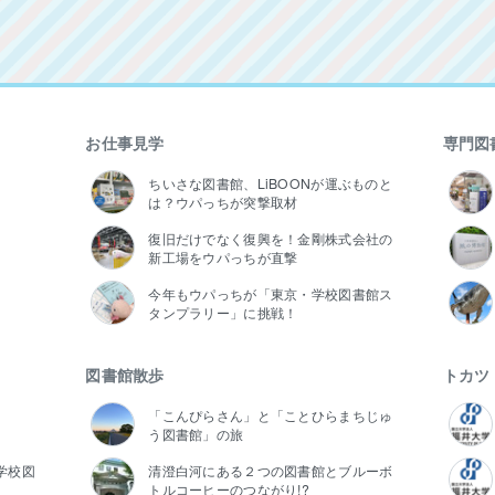
お仕事見学
専門図
ちいさな図書館、LiBOONが運ぶものと
は？ウパっちが突撃取材
復旧だけでなく復興を！金剛株式会社の
新工場をウパっちが直撃
今年もウパっちが「東京・学校図書館ス
タンプラリー」に挑戦！
図書館散歩
トカツ
「こんぴらさん」と「ことひらまちじゅ
う図書館」の旅
学校図
清澄白河にある２つの図書館とブルーボ
トルコーヒーのつながり!?