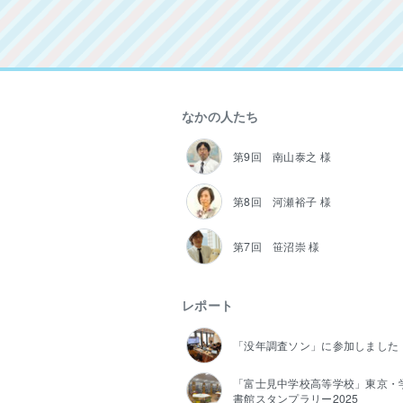
なかの人たち
第9回 南山泰之 様
第8回 河瀬裕子 様
第7回 笹沼崇 様
レポート
「没年調査ソン」に参加しました
「富士見中学校高等学校」東京・
書館スタンプラリー2025