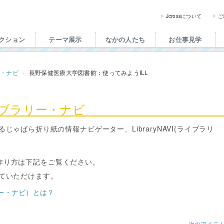
ross（ジェイクロス）| 
Jcrossについて
ご
クション
テーマ展示
なかの人たち
お仕事見学
ー・ナビ
長野保健医療大学図書館：使ってみようILL
イブラリー・ナビ
ゃばら折り紙の情報ナビゲーター、LibraryNAVI(ライブラリ
詳細や作り方は下記をご覧ください。
ていただけます。
ラリー・ナビ）とは？
次のアイテ