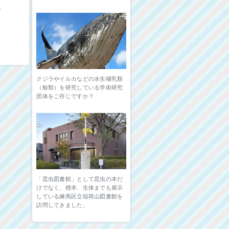
ム
クジラやイルカなどの水生哺乳類
（鯨類）を研究している学術研究
団体をご存じですか？
「昆虫図書館」として昆虫の本だ
けでなく、標本、生体までも展示
している練馬区立稲荷山図書館を
訪問してきました。