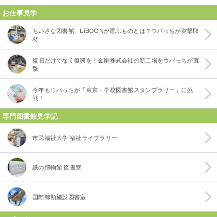
お仕事見学
ちいさな図書館、LiBOONが運ぶものとは？ウパっちが突撃取
材
復旧だけでなく復興を！金剛株式会社の新工場をウパっちが直
撃
今年もウパっちが「東京・学校図書館スタンプラリー」に挑
戦！
専門図書館見学記
市民福祉大学 福祉ライブラリー
紙の博物館 図書室
国際鯨類施設図書室