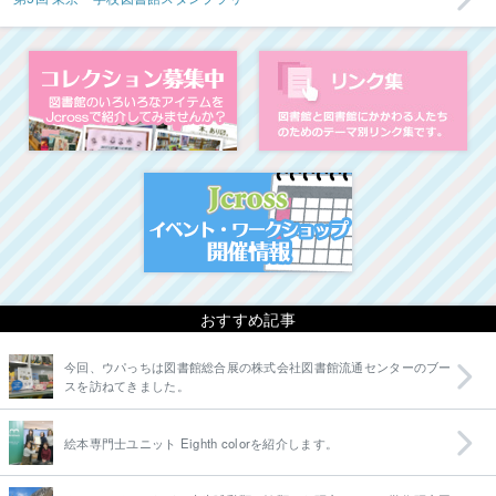
コレクション募集中
図
イベント・ワークシ
おすすめ記事
今回、ウパっちは図書館総合展の株式会社図書館流通センターのブー
スを訪ねてきました。
絵本専門士ユニット Eighth colorを紹介します。