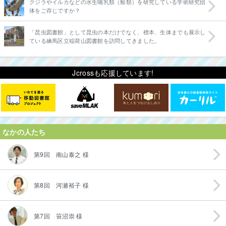
クジラやイルカなどの水生哺乳類（鯨類）を研究している学術研究団
体をご存じですか？
「昆虫図書館」として昆虫の本だけでなく、標本、生体までも展示し
ている練馬区立稲荷山図書館を訪問してきました。
Jcrossも応援しています!
なかの人たち
第9回 南山泰之 様
第8回 河瀬裕子 様
第7回 笹沼崇 様