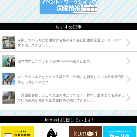
おすすめ記事
今回、ウパっちは図書館総合展の株式会社図書館流通センターのブー
スを訪ねてきました。
絵本専門士ユニット Eighth colorを紹介します。
クジラやイルカなどの水生哺乳類（鯨類）を研究している学術研究団
体をご存じですか？
「昆虫図書館」として昆虫の本だけでなく、標本、生体までも展示し
ている練馬区立稲荷山図書館を訪問してきました。
Jcrossも応援しています!