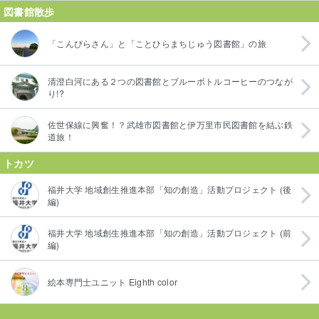
図書館散歩
「こんぴらさん」と「ことひらまちじゅう図書館」の旅
清澄白河にある２つの図書館とブルーボトルコーヒーのつなが
り!?
佐世保線に興奮！？武雄市図書館と伊万里市民図書館を結ぶ鉄
道旅！
トカツ
福井大学 地域創生推進本部「知の創造」活動プロジェクト (後
編)
福井大学 地域創生推進本部「知の創造」活動プロジェクト (前
編)
絵本専門士ユニット Eighth color