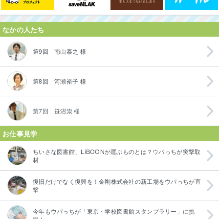
なかの人たち
第9回 南山泰之 様
第8回 河瀬裕子 様
第7回 笹沼崇 様
お仕事見学
ちいさな図書館、LiBOONが運ぶものとは？ウパっちが突撃取
材
復旧だけでなく復興を！金剛株式会社の新工場をウパっちが直
撃
今年もウパっちが「東京・学校図書館スタンプラリー」に挑