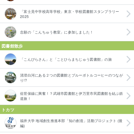
「富士見中学校高等学校」東京・学校図書館スタンプラリー
2025
念願の「こんちゅう教室」に参加しました！
図書館散歩
「こんぴらさん」と「ことひらまちじゅう図書館」の旅
清澄白河にある２つの図書館とブルーボトルコーヒーのつなが
り!?
佐世保線に興奮！？武雄市図書館と伊万里市民図書館を結ぶ鉄
道旅！
トカツ
福井大学 地域創生推進本部「知の創造」活動プロジェクト (後
編)