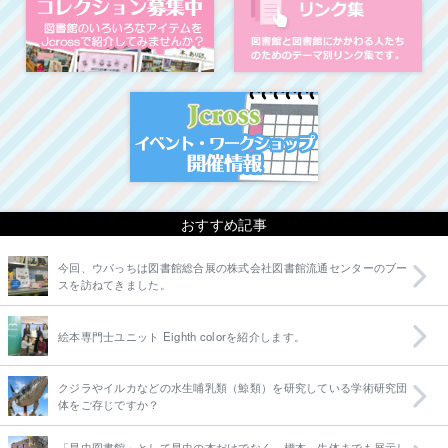
イベント・ワークシ
おすすめ記事
今回、ウパっちは図書館総合展の株式会社図書館流通センターのブー
スを訪ねてきました。
絵本専門士ユニット Eighth colorを紹介します。
クジラやイルカなどの水生哺乳類（鯨類）を研究している学術研究団
体をご存じですか？
「昆虫図書館」として昆虫の本だけでなく、標本、生体までも展示し