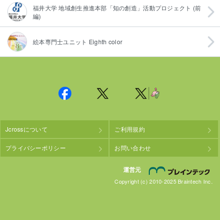
福井大学 地域創生推進本部「知の創造」活動プロジェクト (前
編)
絵本専門士ユニット Eighth color
Jcrossについて
ご利用規約
プライバシーポリシー
お問い合わせ
株
運営元
Copyright (c) 2010-2025 Braintech Inc.