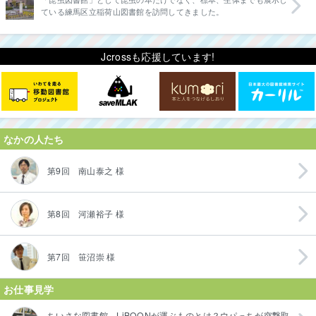
ている練馬区立稲荷山図書館を訪問してきました。
Jcrossも応援しています!
なかの人たち
第9回 南山泰之 様
第8回 河瀬裕子 様
第7回 笹沼崇 様
お仕事見学
ちいさな図書館、LiBOONが運ぶものとは？ウパっちが突撃取