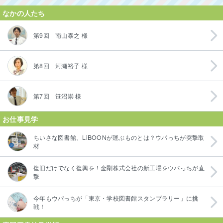
なかの人たち
第9回 南山泰之 様
第8回 河瀬裕子 様
第7回 笹沼崇 様
お仕事見学
ちいさな図書館、LiBOONが運ぶものとは？ウパっちが突撃取
材
復旧だけでなく復興を！金剛株式会社の新工場をウパっちが直
撃
今年もウパっちが「東京・学校図書館スタンプラリー」に挑
戦！