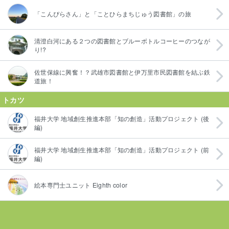
「こんぴらさん」と「ことひらまちじゅう図書館」の旅
清澄白河にある２つの図書館とブルーボトルコーヒーのつなが
り!?
佐世保線に興奮！？武雄市図書館と伊万里市民図書館を結ぶ鉄
道旅！
トカツ
福井大学 地域創生推進本部「知の創造」活動プロジェクト (後
編)
福井大学 地域創生推進本部「知の創造」活動プロジェクト (前
編)
絵本専門士ユニット Eighth color