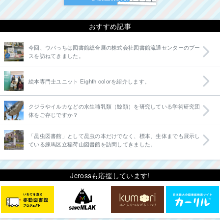
おすすめ記事
今回、ウパっちは図書館総合展の株式会社図書館流通センターのブー
スを訪ねてきました。
絵本専門士ユニット Eighth colorを紹介します。
クジラやイルカなどの水生哺乳類（鯨類）を研究している学術研究団
体をご存じですか？
「昆虫図書館」として昆虫の本だけでなく、標本、生体までも展示し
ている練馬区立稲荷山図書館を訪問してきました。
Jcrossも応援しています!