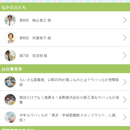
なかの人たち
第9回 南山泰之 様
第8回 河瀬裕子 様
第7回 笹沼崇 様
お仕事見学
ちいさな図書館、LiBOONが運ぶものとは？ウパっちが突撃取
材
復旧だけでなく復興を！金剛株式会社の新工場をウパっちが直
撃
今年もウパっちが「東京・学校図書館スタンプラリー」に挑
戦！