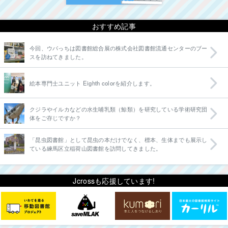
おすすめ記事
今回、ウパっちは図書館総合展の株式会社図書館流通センターのブー
スを訪ねてきました。
絵本専門士ユニット Eighth colorを紹介します。
クジラやイルカなどの水生哺乳類（鯨類）を研究している学術研究団
体をご存じですか？
「昆虫図書館」として昆虫の本だけでなく、標本、生体までも展示し
ている練馬区立稲荷山図書館を訪問してきました。
Jcrossも応援しています!