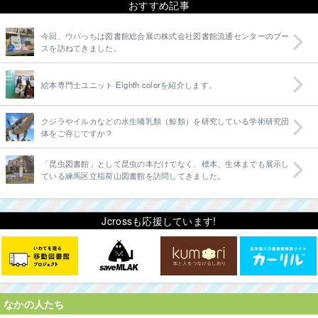
おすすめ記事
今回、ウパっちは図書館総合展の株式会社図書館流通センターのブー
スを訪ねてきました。
絵本専門士ユニット Eighth colorを紹介します。
クジラやイルカなどの水生哺乳類（鯨類）を研究している学術研究団
体をご存じですか？
「昆虫図書館」として昆虫の本だけでなく、標本、生体までも展示し
ている練馬区立稲荷山図書館を訪問してきました。
Jcrossも応援しています!
なかの人たち