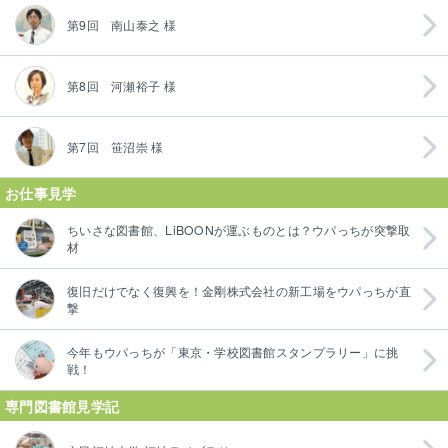
第9回 南山泰之 様
第8回 河瀬裕子 様
第7回 笹沼崇 様
お仕事見学
ちいさな図書館、LiBOONが運ぶものとは？ウパっちが突撃取
材
復旧だけでなく復興を！金剛株式会社の新工場をウパっちが直
撃
今年もウパっちが「東京・学校図書館スタンプラリー」に挑
戦！
専門図書館見学記