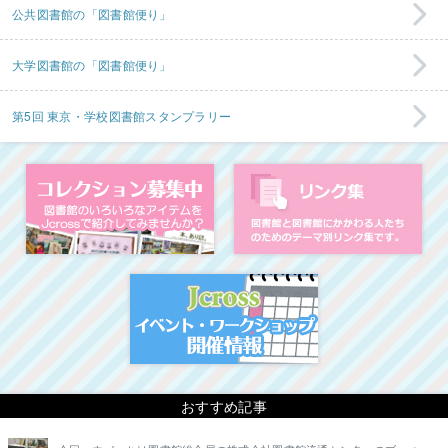
公共図書館の「図書館便り」
大学図書館の「図書館便り」
第5回 東京・学校図書館スタンプラリー
コレクション募集中
図
イベント・ワークシ
おすすめ記事