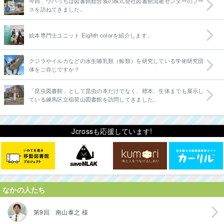
今回、ウパっちは図書館総合展の株式会社図書館流通センターのブー
スを訪ねてきました。
絵本専門士ユニット Eighth colorを紹介します。
クジラやイルカなどの水生哺乳類（鯨類）を研究している学術研究団
体をご存じですか？
「昆虫図書館」として昆虫の本だけでなく、標本、生体までも展示し
ている練馬区立稲荷山図書館を訪問してきました。
Jcrossも応援しています!
なかの人たち
第9回 南山泰之 様