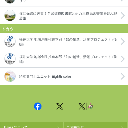
り!?
佐世保線に興奮！？武雄市図書館と伊万里市民図書館を結ぶ鉄
道旅！
トカツ
福井大学 地域創生推進本部「知の創造」活動プロジェクト (後
編)
福井大学 地域創生推進本部「知の創造」活動プロジェクト (前
編)
絵本専門士ユニット Eighth color
Jcrossについて
ご利用規約