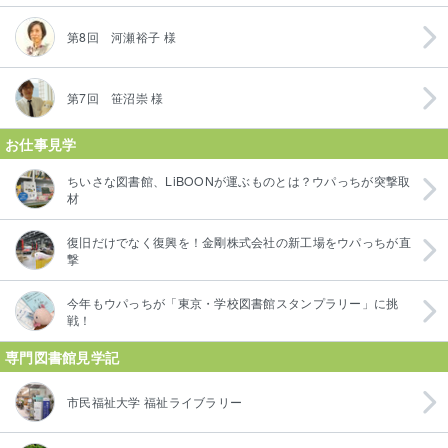
第8回 河瀬裕子 様
第7回 笹沼崇 様
お仕事見学
ちいさな図書館、LiBOONが運ぶものとは？ウパっちが突撃取
材
復旧だけでなく復興を！金剛株式会社の新工場をウパっちが直
撃
今年もウパっちが「東京・学校図書館スタンプラリー」に挑
戦！
専門図書館見学記
市民福祉大学 福祉ライブラリー