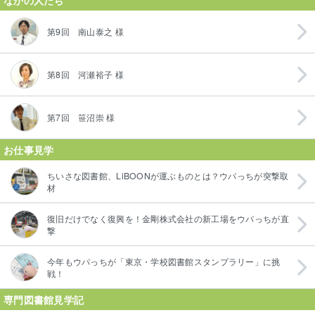
第9回 南山泰之 様
第8回 河瀬裕子 様
第7回 笹沼崇 様
お仕事見学
ちいさな図書館、LiBOONが運ぶものとは？ウパっちが突撃取
材
復旧だけでなく復興を！金剛株式会社の新工場をウパっちが直
撃
今年もウパっちが「東京・学校図書館スタンプラリー」に挑
戦！
専門図書館見学記