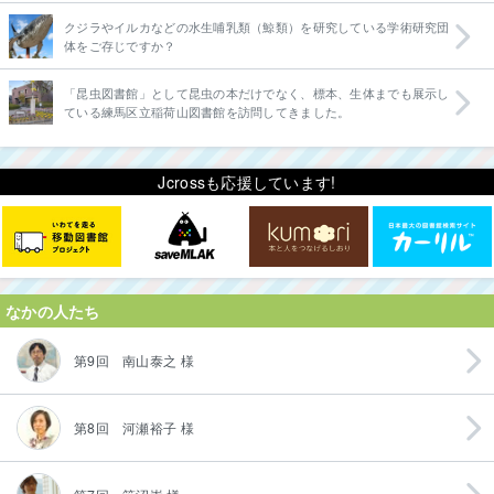
クジラやイルカなどの水生哺乳類（鯨類）を研究している学術研究団
体をご存じですか？
「昆虫図書館」として昆虫の本だけでなく、標本、生体までも展示し
ている練馬区立稲荷山図書館を訪問してきました。
Jcrossも応援しています!
なかの人たち
第9回 南山泰之 様
第8回 河瀬裕子 様