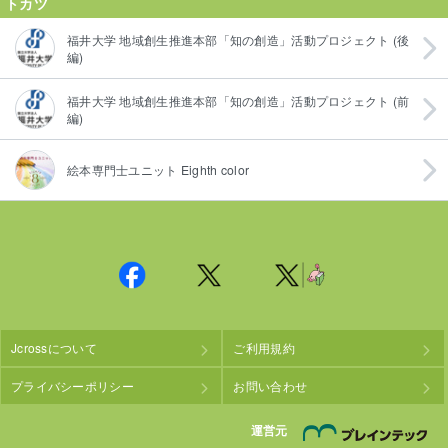
トカツ
福井大学 地域創生推進本部「知の創造」活動プロジェクト (後
編)
福井大学 地域創生推進本部「知の創造」活動プロジェクト (前
編)
絵本専門士ユニット Eighth color
Jcrossについて
ご利用規約
プライバシーポリシー
お問い合わせ
株
運営元