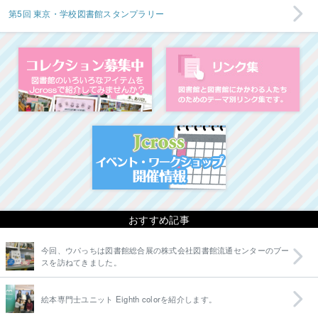
第5回 東京・学校図書館スタンプラリー
コレクション募集中
図
イベント・ワークシ
おすすめ記事
今回、ウパっちは図書館総合展の株式会社図書館流通センターのブー
スを訪ねてきました。
絵本専門士ユニット Eighth colorを紹介します。