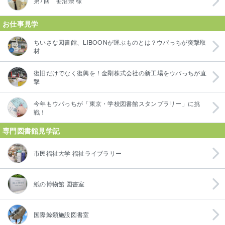
第7回 笹沼崇 様
お仕事見学
ちいさな図書館、LiBOONが運ぶものとは？ウパっちが突撃取
材
復旧だけでなく復興を！金剛株式会社の新工場をウパっちが直
撃
今年もウパっちが「東京・学校図書館スタンプラリー」に挑
戦！
専門図書館見学記
市民福祉大学 福祉ライブラリー
紙の博物館 図書室
国際鯨類施設図書室