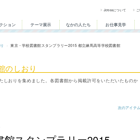
ross（ジェイクロス）| 
Jcrossについて
ご
クション
テーマ展示
なかの人たち
お仕事見学
おり
東京・学校図書館スタンプラリー2015 都立練馬高等学校図書館
書館のしおり
たしおりを集めました。各図書館から掲載許可をいただいたものか
次のアイテ
館
館スタンプラリー2015