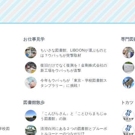
お仕事見学
専門図
ちいさな図書館、LiBOONが運ぶものと
は？ウパっちが突撃取材
復旧だけでなく復興を！金剛株式会社の
新工場をウパっちが直撃
今年もウパっちが「東京・学校図書館ス
タンプラリー」に挑戦！
図書館散歩
トカツ
「こんぴらさん」と「ことひらまちじゅ
う図書館」の旅
学校図
清澄白河にある２つの図書館とブルーボ
トルコーヒーのつながり!?