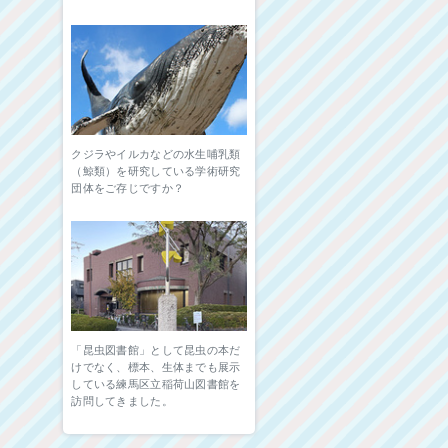
クジラやイルカなどの水生哺乳類
（鯨類）を研究している学術研究
団体をご存じですか？
「昆虫図書館」として昆虫の本だ
けでなく、標本、生体までも展示
している練馬区立稲荷山図書館を
訪問してきました。