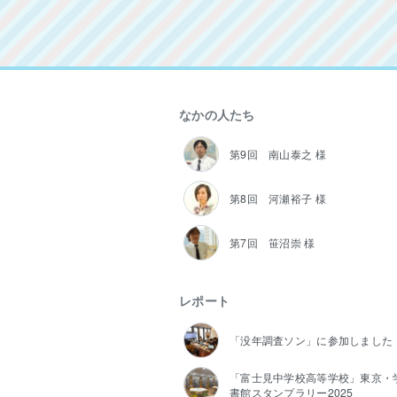
なかの人たち
第9回 南山泰之 様
第8回 河瀬裕子 様
第7回 笹沼崇 様
レポート
「没年調査ソン」に参加しました
「富士見中学校高等学校」東京・
書館スタンプラリー2025