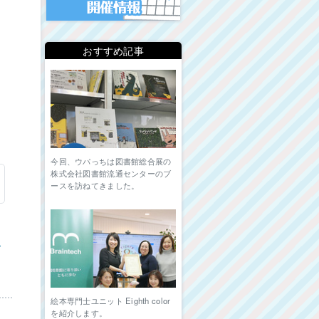
の
おすすめ記事
今回、ウパっちは図書館総合展の
株式会社図書館流通センターのブ
ースを訪ねてきました。
ム
絵本専門士ユニット Eighth color
を紹介します。