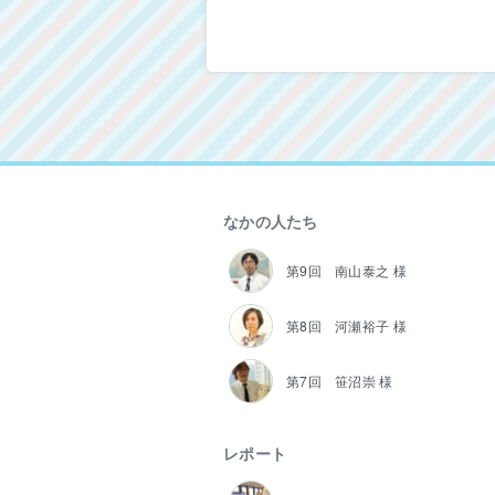
なかの人たち
第9回 南山泰之 様
第8回 河瀬裕子 様
第7回 笹沼崇 様
レポート