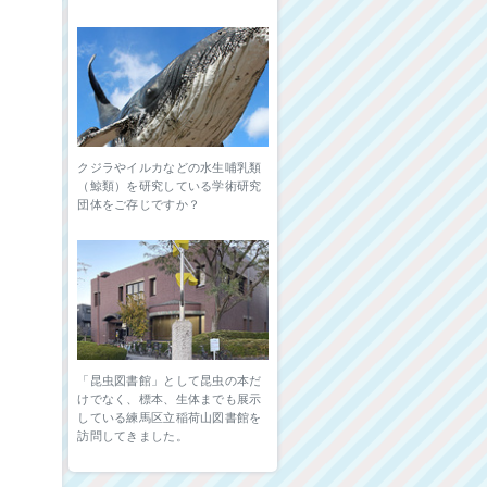
クジラやイルカなどの水生哺乳類
（鯨類）を研究している学術研究
団体をご存じですか？
「昆虫図書館」として昆虫の本だ
けでなく、標本、生体までも展示
している練馬区立稲荷山図書館を
訪問してきました。