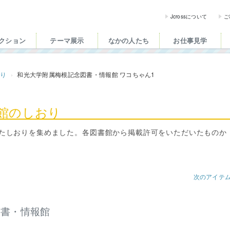
ross（ジェイクロス）| 
Jcrossについて
ご
クション
テーマ展示
なかの人たち
お仕事見学
おり
和光大学附属梅根記念図書・情報館 ワコちゃん1
書館のしおり
たしおりを集めました。各図書館から掲載許可をいただいたものか
次のアイテ
図書・情報館