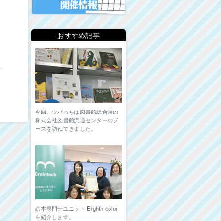
おすすめ記事
ム
今回、ウパっちは図書館総合展の
株式会社図書館流通センターのブ
ースを訪ねてきました。
絵本専門士ユニット Eighth color
を紹介します。