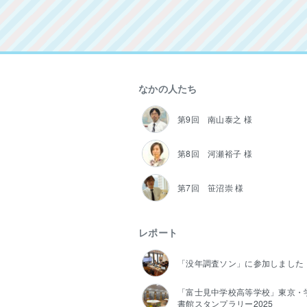
なかの人たち
第9回 南山泰之 様
第8回 河瀬裕子 様
第7回 笹沼崇 様
レポート
「没年調査ソン」に参加しました
「富士見中学校高等学校」東京・
書館スタンプラリー2025