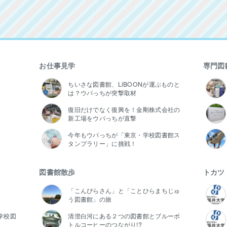
お仕事見学
専門図
ちいさな図書館、LiBOONが運ぶものと
は？ウパっちが突撃取材
復旧だけでなく復興を！金剛株式会社の
新工場をウパっちが直撃
今年もウパっちが「東京・学校図書館ス
タンプラリー」に挑戦！
図書館散歩
トカツ
「こんぴらさん」と「ことひらまちじゅ
う図書館」の旅
学校図
清澄白河にある２つの図書館とブルーボ
トルコーヒーのつながり!?