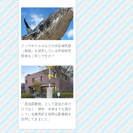
クジラやイルカなどの水生哺乳類
（鯨類）を研究している学術研究
団体をご存じですか？
「昆虫図書館」として昆虫の本だ
けでなく、標本、生体までも展示
している練馬区立稲荷山図書館を
訪問してきました。