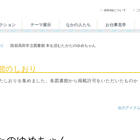
ross（ジェイクロス）| 
Jcrossについて
ご
クション
テーマ展示
なかの人たち
お仕事見学
おり
陸前高田市立図書館 本を読むたかたのゆめちゃん
書館のしおり
たしおりを集めました。各図書館から掲載許可をいただいたものか
次のアイテ
たのゆめちゃん