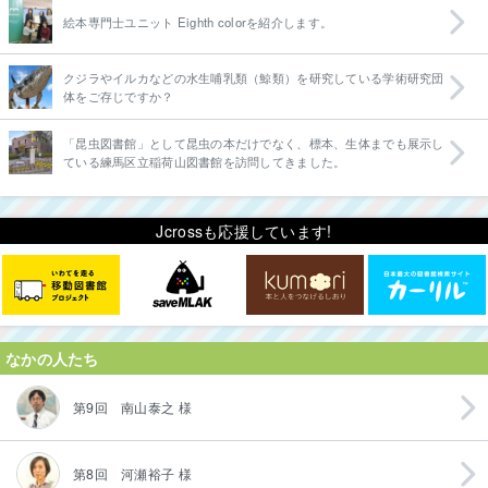
絵本専門士ユニット Eighth colorを紹介します。
クジラやイルカなどの水生哺乳類（鯨類）を研究している学術研究団
体をご存じですか？
「昆虫図書館」として昆虫の本だけでなく、標本、生体までも展示し
ている練馬区立稲荷山図書館を訪問してきました。
Jcrossも応援しています!
なかの人たち
第9回 南山泰之 様
第8回 河瀬裕子 様