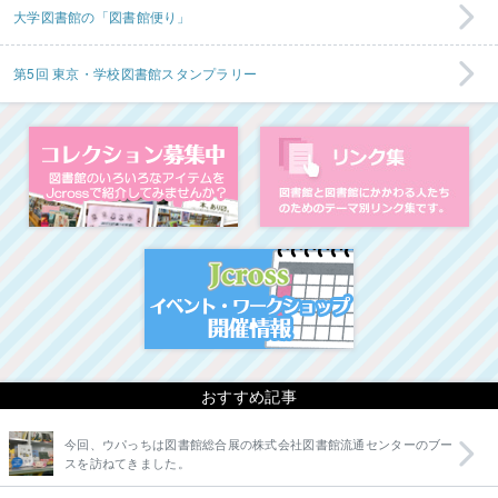
大学図書館の「図書館便り」
第5回 東京・学校図書館スタンプラリー
コレクション募集中
図
イベント・ワークシ
おすすめ記事
今回、ウパっちは図書館総合展の株式会社図書館流通センターのブー
スを訪ねてきました。