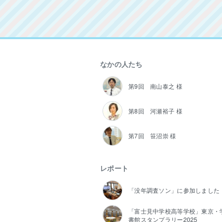
なかの人たち
第9回 南山泰之 様
第8回 河瀬裕子 様
第7回 笹沼崇 様
レポート
「没年調査ソン」に参加しました
「富士見中学校高等学校」東京・
書館スタンプラリー2025