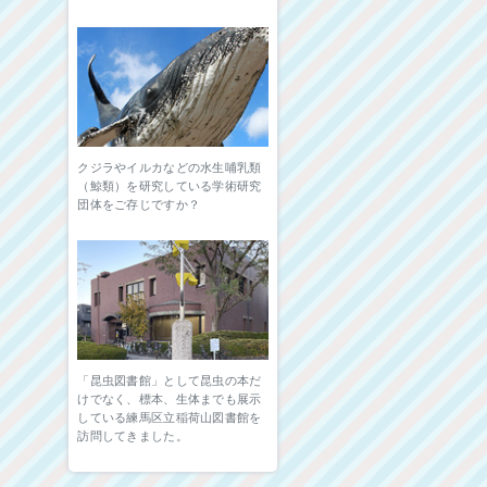
クジラやイルカなどの水生哺乳類
（鯨類）を研究している学術研究
団体をご存じですか？
「昆虫図書館」として昆虫の本だ
けでなく、標本、生体までも展示
している練馬区立稲荷山図書館を
訪問してきました。