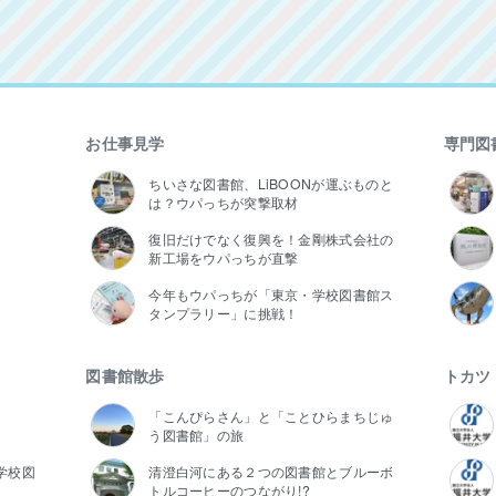
お仕事見学
専門図
ちいさな図書館、LiBOONが運ぶものと
は？ウパっちが突撃取材
復旧だけでなく復興を！金剛株式会社の
新工場をウパっちが直撃
今年もウパっちが「東京・学校図書館ス
タンプラリー」に挑戦！
図書館散歩
トカツ
「こんぴらさん」と「ことひらまちじゅ
う図書館」の旅
学校図
清澄白河にある２つの図書館とブルーボ
トルコーヒーのつながり!?