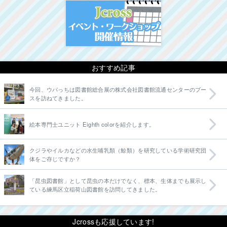
イベント・ワークシ
おすすめ記事
今回、ウパっちは図書館総合展の株式会社図書館流通センターのブー
スを訪ねてきました。
絵本専門士ユニット Eighth colorを紹介します。
クジラやイルカなどの水生哺乳類（鯨類）を研究している学術研究団
体をご存じですか？
「昆虫図書館」として昆虫の本だけでなく、標本、生体までも展示し
ている練馬区立稲荷山図書館を訪問してきました。
Jcrossも応援しています!