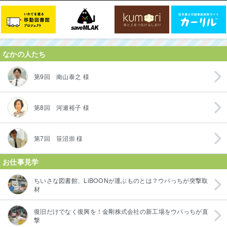
なかの人たち
第9回 南山泰之 様
第8回 河瀬裕子 様
第7回 笹沼崇 様
お仕事見学
ちいさな図書館、LiBOONが運ぶものとは？ウパっちが突撃取
材
復旧だけでなく復興を！金剛株式会社の新工場をウパっちが直
撃