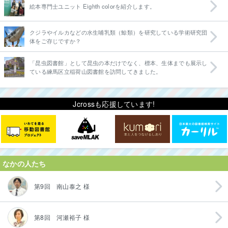
絵本専門士ユニット Eighth colorを紹介します。
クジラやイルカなどの水生哺乳類（鯨類）を研究している学術研究団
体をご存じですか？
「昆虫図書館」として昆虫の本だけでなく、標本、生体までも展示し
ている練馬区立稲荷山図書館を訪問してきました。
Jcrossも応援しています!
なかの人たち
第9回 南山泰之 様
第8回 河瀬裕子 様