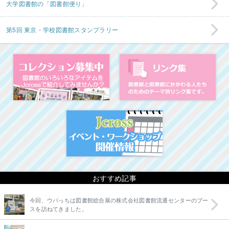
大学図書館の「図書館便り」
第5回 東京・学校図書館スタンプラリー
コレクション募集中
図
イベント・ワークシ
おすすめ記事
今回、ウパっちは図書館総合展の株式会社図書館流通センターのブー
スを訪ねてきました。