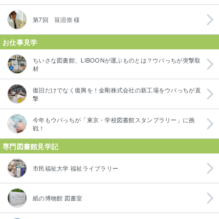
第7回 笹沼崇 様
お仕事見学
ちいさな図書館、LiBOONが運ぶものとは？ウパっちが突撃取
材
復旧だけでなく復興を！金剛株式会社の新工場をウパっちが直
撃
今年もウパっちが「東京・学校図書館スタンプラリー」に挑
戦！
専門図書館見学記
市民福祉大学 福祉ライブラリー
紙の博物館 図書室