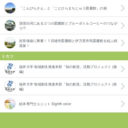
「こんぴらさん」と「ことひらまちじゅう図書館」の旅
清澄白河にある２つの図書館とブルーボトルコーヒーのつなが
り!?
佐世保線に興奮！？武雄市図書館と伊万里市民図書館を結ぶ鉄
道旅！
トカツ
福井大学 地域創生推進本部「知の創造」活動プロジェクト (後
編)
福井大学 地域創生推進本部「知の創造」活動プロジェクト (前
編)
絵本専門士ユニット Eighth color