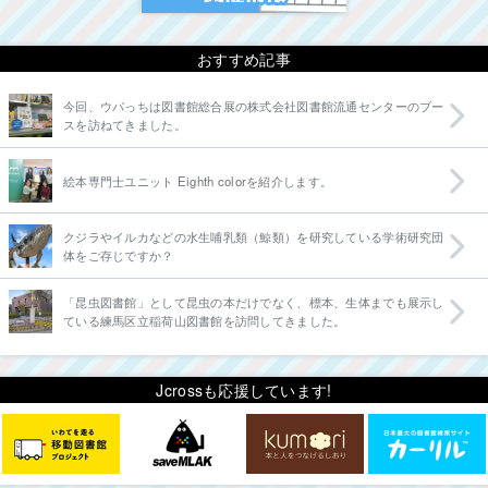
おすすめ記事
今回、ウパっちは図書館総合展の株式会社図書館流通センターのブー
スを訪ねてきました。
絵本専門士ユニット Eighth colorを紹介します。
クジラやイルカなどの水生哺乳類（鯨類）を研究している学術研究団
体をご存じですか？
「昆虫図書館」として昆虫の本だけでなく、標本、生体までも展示し
ている練馬区立稲荷山図書館を訪問してきました。
Jcrossも応援しています!