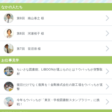
なかの人たち
第9回 南山泰之 様
第8回 河瀬裕子 様
第7回 笹沼崇 様
お仕事見学
ちいさな図書館、LiBOONが運ぶものとは？ウパっちが突撃取
材
復旧だけでなく復興を！金剛株式会社の新工場をウパっちが直
撃
今年もウパっちが「東京・学校図書館スタンプラリー」に挑
戦！