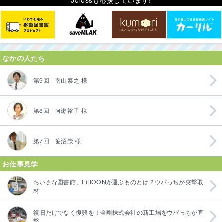
Jcrossも応援しています!
なかの人たち
第9回 南山泰之 様
第8回 河瀬裕子 様
第7回 笹沼崇 様
お仕事見学
ちいさな図書館、LiBOONが運ぶものとは？ウパっちが突撃取
材
復旧だけでなく復興を！金剛株式会社の新工場をウパっちが直
撃