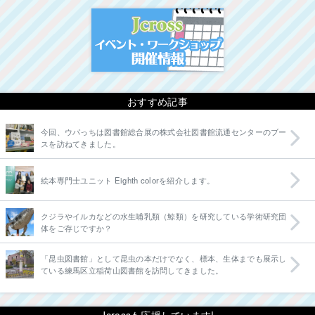
イベント・ワークシ
おすすめ記事
今回、ウパっちは図書館総合展の株式会社図書館流通センターのブー
スを訪ねてきました。
絵本専門士ユニット Eighth colorを紹介します。
クジラやイルカなどの水生哺乳類（鯨類）を研究している学術研究団
体をご存じですか？
「昆虫図書館」として昆虫の本だけでなく、標本、生体までも展示し
ている練馬区立稲荷山図書館を訪問してきました。