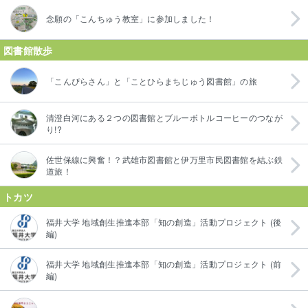
念願の「こんちゅう教室」に参加しました！
図書館散歩
「こんぴらさん」と「ことひらまちじゅう図書館」の旅
清澄白河にある２つの図書館とブルーボトルコーヒーのつなが
り!?
佐世保線に興奮！？武雄市図書館と伊万里市民図書館を結ぶ鉄
道旅！
トカツ
福井大学 地域創生推進本部「知の創造」活動プロジェクト (後
編)
福井大学 地域創生推進本部「知の創造」活動プロジェクト (前
編)