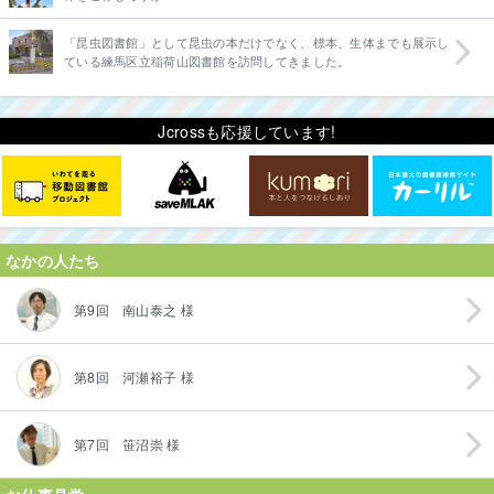
「昆虫図書館」として昆虫の本だけでなく、標本、生体までも展示し
ている練馬区立稲荷山図書館を訪問してきました。
Jcrossも応援しています!
なかの人たち
第9回 南山泰之 様
第8回 河瀬裕子 様
第7回 笹沼崇 様