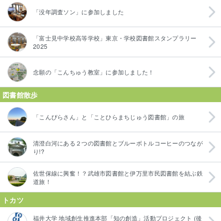
「没年調査ソン」に参加しました
「富士見中学校高等学校」東京・学校図書館スタンプラリー
2025
念願の「こんちゅう教室」に参加しました！
図書館散歩
「こんぴらさん」と「ことひらまちじゅう図書館」の旅
清澄白河にある２つの図書館とブルーボトルコーヒーのつなが
り!?
佐世保線に興奮！？武雄市図書館と伊万里市民図書館を結ぶ鉄
道旅！
トカツ
福井大学 地域創生推進本部「知の創造」活動プロジェクト (後