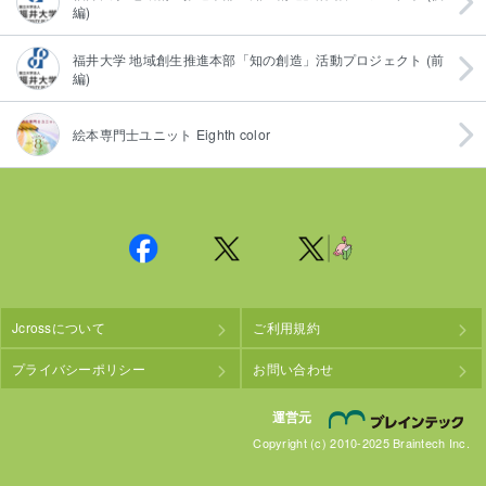
編)
福井大学 地域創生推進本部「知の創造」活動プロジェクト (前
編)
絵本専門士ユニット Eighth color
Jcrossについて
ご利用規約
プライバシーポリシー
お問い合わせ
株
運営元
Copyright (c) 2010-2025 Braintech Inc.