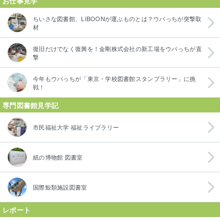
お仕事見学
ちいさな図書館、LiBOONが運ぶものとは？ウパっちが突撃取
材
復旧だけでなく復興を！金剛株式会社の新工場をウパっちが直
撃
今年もウパっちが「東京・学校図書館スタンプラリー」に挑
戦！
専門図書館見学記
市民福祉大学 福祉ライブラリー
紙の博物館 図書室
国際鯨類施設図書室
レポート