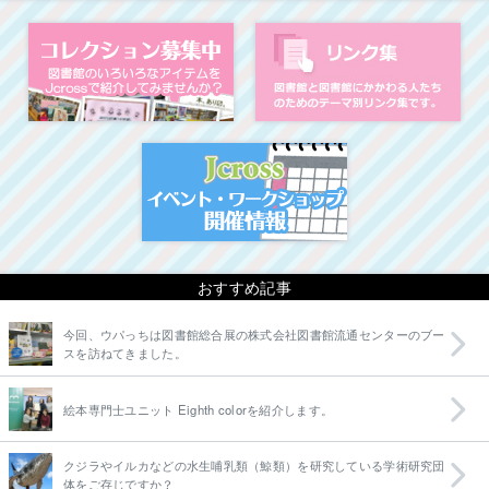
コレクション募集中
図
イベント・ワークシ
おすすめ記事
今回、ウパっちは図書館総合展の株式会社図書館流通センターのブー
スを訪ねてきました。
絵本専門士ユニット Eighth colorを紹介します。
クジラやイルカなどの水生哺乳類（鯨類）を研究している学術研究団
体をご存じですか？