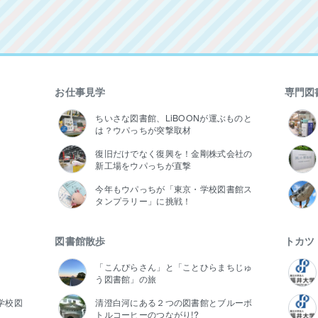
お仕事見学
専門図
ちいさな図書館、LiBOONが運ぶものと
は？ウパっちが突撃取材
復旧だけでなく復興を！金剛株式会社の
新工場をウパっちが直撃
今年もウパっちが「東京・学校図書館ス
タンプラリー」に挑戦！
図書館散歩
トカツ
「こんぴらさん」と「ことひらまちじゅ
う図書館」の旅
学校図
清澄白河にある２つの図書館とブルーボ
トルコーヒーのつながり!?