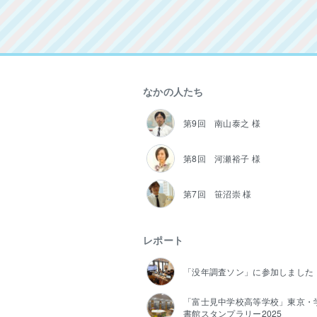
なかの人たち
第9回 南山泰之 様
第8回 河瀬裕子 様
第7回 笹沼崇 様
レポート
「没年調査ソン」に参加しました
「富士見中学校高等学校」東京・
書館スタンプラリー2025