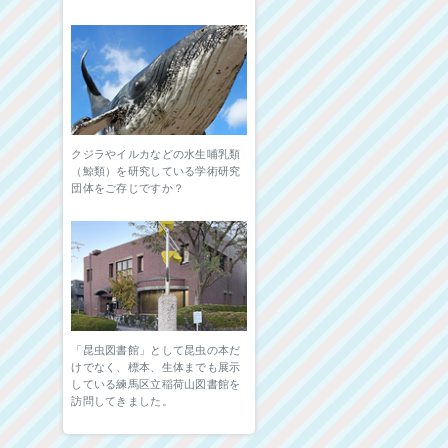
クジラやイルカなどの水生哺乳類
（鯨類）を研究している学術研究
団体をご存じですか？
「昆虫図書館」として昆虫の本だ
けでなく、標本、生体までも展示
している練馬区立稲荷山図書館を
訪問してきました。