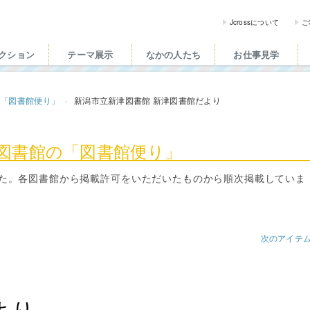
ross（ジェイクロス）| 
Jcrossについて
ご
クション
テーマ展示
なかの人たち
お仕事見学
の「図書館便り」
新潟市立新津図書館 新津図書館だより
共図書館の「図書館便り」
た。各図書館から掲載許可をいただいたものから順次掲載していま
次のアイテ
より