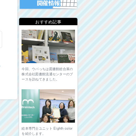
おすすめ記事
ム
今回、ウパっちは図書館総合展の
株式会社図書館流通センターのブ
ースを訪ねてきました。
絵本専門士ユニット Eighth color
を紹介します。