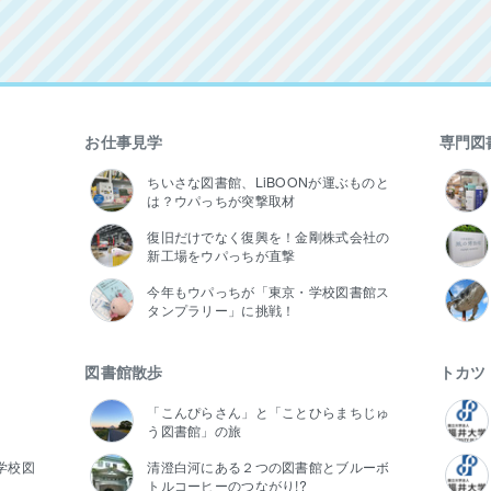
お仕事見学
専門図
ちいさな図書館、LiBOONが運ぶものと
は？ウパっちが突撃取材
復旧だけでなく復興を！金剛株式会社の
新工場をウパっちが直撃
今年もウパっちが「東京・学校図書館ス
タンプラリー」に挑戦！
図書館散歩
トカツ
「こんぴらさん」と「ことひらまちじゅ
う図書館」の旅
学校図
清澄白河にある２つの図書館とブルーボ
トルコーヒーのつながり!?