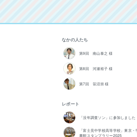
なかの人たち
第9回 南山泰之 様
第8回 河瀬裕子 様
第7回 笹沼崇 様
レポート
「没年調査ソン」に参加しました
「富士見中学校高等学校」東京・
書館スタンプラリー2025