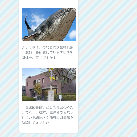
クジラやイルカなどの水生哺乳類
（鯨類）を研究している学術研究
団体をご存じですか？
「昆虫図書館」として昆虫の本だ
けでなく、標本、生体までも展示
している練馬区立稲荷山図書館を
訪問してきました。