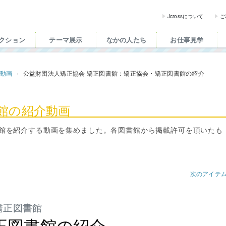
ross（ジェイクロス）| 
Jcrossについて
ご
クション
テーマ展示
なかの人たち
お仕事見学
介動画
公益財団法人矯正協会 矯正図書館：矯正協会・矯正図書館の紹介
書館の紹介動画
館を紹介する動画を集めました。各図書館から掲載許可を頂いたも
次のアイテ
矯正図書館
正図書館の紹介